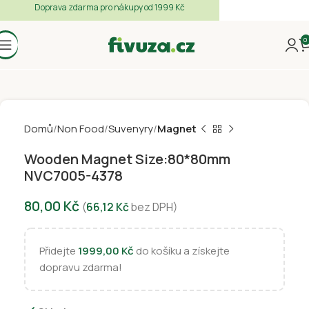
Doprava zdarma pro nákupy od 1999 Kč
0
Domů
Non Food
Suvenyry
Magnet
Wooden Magnet Size:80*80mm
NVC7005-4378
80,00
Kč
(
66,12
Kč
bez DPH)
Přidejte
1999,00
Kč
do košíku a získejte
dopravu zdarma!