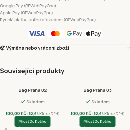
Google Pay (GPWebPayGpe)
Apple Pay (GPWebPayGpe)
Rychlá platba online převodem (GPWebPayGpe)
📦 Výměna nebo vrácení zboží
Související produkty
Bag Praha 02
Bag Praha 03
Skladem
Skladem
100,00
Kč
100,00
Kč
(
82,64
Kč
bez DPH)
(
82,64
Kč
bez DPH)
Přidat Do Košíku
Přidat Do Košíku