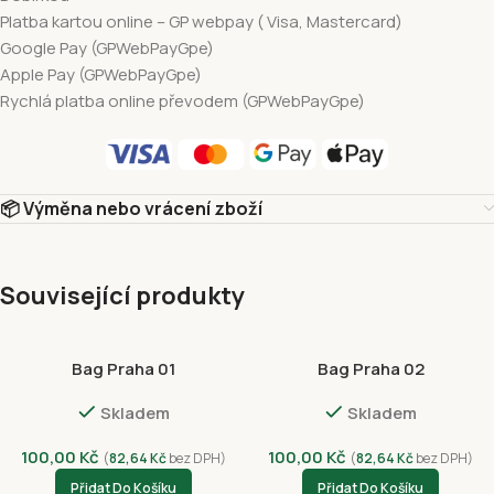
Platba kartou online – GP webpay ( Visa, Mastercard)
Google Pay (GPWebPayGpe)
Apple Pay (GPWebPayGpe)
Rychlá platba online převodem (GPWebPayGpe)
📦 Výměna nebo vrácení zboží
Související produkty
Bag Praha 01
Bag Praha 02
Skladem
Skladem
100,00
Kč
100,00
Kč
(
82,64
Kč
bez DPH)
(
82,64
Kč
bez DPH)
Přidat Do Košíku
Přidat Do Košíku