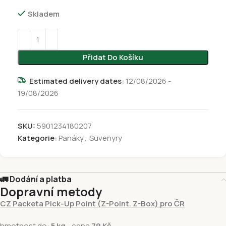
Skladem
Přidat Do Košíku
Estimated delivery dates:
12/08/2026 -
19/08/2026
SKU:
5901234180207
Kategorie:
Panáky
,
Suvenyry
🚛 Dodání a platba
Dopravní metody
CZ Packeta Pick-Up Point (Z-Point. Z-Box) pro ČR
hmotnost do:
5 kg
- cena
79 Kč