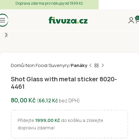
Doprava zdarma pro nákupy od 1999 Kč
0
Domů
Non Food
Suvenyry
Panáky
Shot Glass with metal sticker 8020-
4461
80,00
Kč
(
66,12
Kč
bez DPH)
Přidejte
1999,00
Kč
do košíku a získejte
dopravu zdarma!