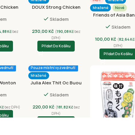
 Chicken
DOUX Strong Chicken
Mražené
Nové
1,5kg
Friends of Asia Ba
dem
Skladem
Ice Cream 75g
Skladem
230,00
Kč
4,88
Kč
bez
(
190,08
Kč
bez
DPH)
100,00
Kč
(
82,64
Kč
DPH)
ošíku
Přidat Do Košíku
Přidat Do Košíku
vednutí
Pouze místní vyzvednutí
Mražené
 Wonton
Julia Alex Thit Oc Buou
m 300g
500g
dem
Skladem
220,00
Kč
Kč
bez DPH)
(
181,82
Kč
bez
DPH)
ošíku
Přidat Do Košíku
Pouze místní vyzvednu
Mražené