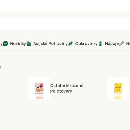
ry
Novinky
Asijské Potraviny
Cukrovinky
Nápoje
N
2
Ostatní Mražené
Polotovary