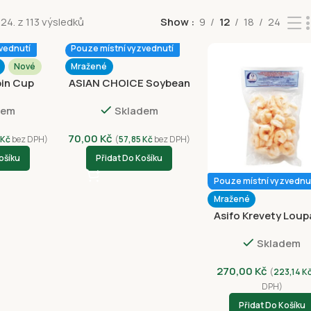
24. z 113 výsledků
Show
9
12
18
24
vednutí
Pouze místní vyzvednutí
Nové
Mražené
pin Cup
ASIAN CHOICE Soybean
 70g
Edamame 500g
dem
Skladem
70,00
Kč
Kč
bez DPH)
(
57,85
Kč
bez DPH)
ošíku
Přidat Do Košíku
Pouze místní vyzvednu
Mražené
Asifo Krevety Loup
Předvařené 26/30 
Skladem
270,00
Kč
(
223,14
K
DPH)
Přidat Do Košíku