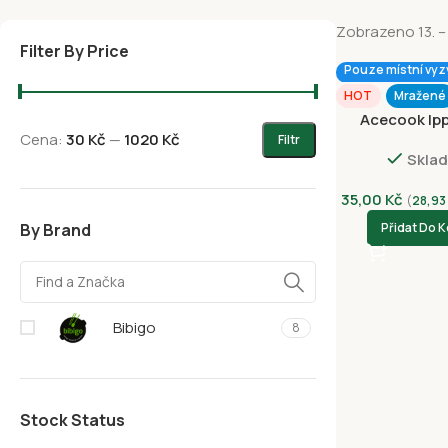
Zobrazeno 13. – 
Filter By Price
Pouze místní vyz
HOT
Mražené
Acecook Ip
Cena:
30 Kč
—
1020 Kč
Chicken
Filtr
Skla
35,00
Kč
(
28,93
By Brand
Přidat Do K
Bibigo
8
Stock Status