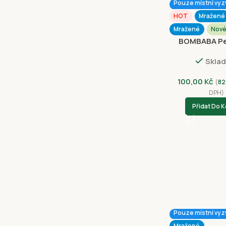
Pouze místní vyz
HOT
Mražené
Mražené
Nov
BOMBABA Pe
Cream 
Skla
100,00
Kč
(
82
DPH)
Přidat Do K
Pouze místní vyz
Mražené