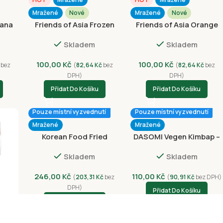
Mražené
Nové
Mražené
Nové
nana
Friends of Asia Frozen
Friends of Asia Orange
Dessert Lychee 75g
Ice Cream 75g
Skladem
Skladem
100,00
Kč
100,00
Kč
bez
(
82,64
Kč
bez
(
82,64
Kč
bez
DPH)
DPH)
Přidat Do Košíku
Přidat Do Košíku
Pouze místní vyzvednutí
Pouze místní vyzvednutí
Mražené
Mražené
Korean Food Fried
DASOMI Vegen Kimbap –
Chicken Sweet&Spicy
Japchae 230g
Skladem
Skladem
250g
246,00
Kč
110,00
Kč
(
203,31
Kč
bez
(
90,91
Kč
bez DPH)
DPH)
Přidat Do Košíku
Přidat Do Košíku
tí