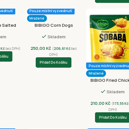
vednutí
Pouze místní vyzvednutí
Mražené
 Salted
BIBIGO Corn Dogs
em 400g
Chicken 160g (2ks x 80g)
dem
Skladem
250,00
Kč
1
Kč
bez DPH)
(
206,61
Kč
bez
DPH)
ošíku
Přidat Do Košíku
Pouze místní vyzvednu
Mražené
BIBIGO Fried Chic
Soy & Honey Kor
Skladem
Style 250g
210,00
Kč
(
173,55
Kč
DPH)
Přidat Do Košíku