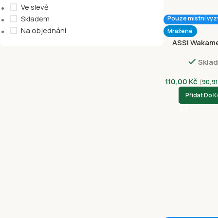
Ve slevě
Skladem
Pouze místní vyz
Na objednání
Mražené
ASSI Wakame
Seaweed St
Skla
110,00
Kč
(
90,9
Přidat Do K