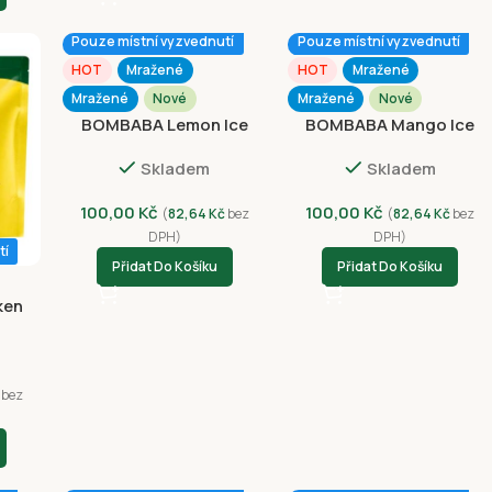
Pouze místní vyzvednutí
Pouze místní vyzvednutí
HOT
Mražené
HOT
Mražené
Mražené
Nové
Mražené
Nové
BOMBABA Lemon Ice
BOMBABA Mango Ice
Cream 75g
Cream 75g
Skladem
Skladem
100,00
Kč
100,00
Kč
(
82,64
Kč
bez
(
82,64
Kč
bez
DPH)
DPH)
tí
Přidat Do Košíku
Přidat Do Košíku
ken
ean
bez