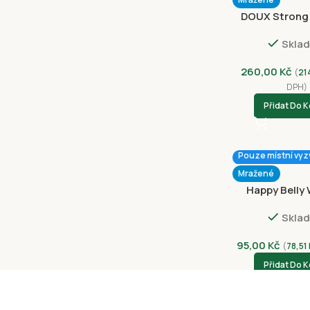
DOUX Strong
1,3kg
Skla
260,00
Kč
(
21
DPH)
Přidat Do K
Pouze místní vyz
Mražené
Happy Belly
Sheets 9 c
Skla
95,00
Kč
(
78,51
Přidat Do K