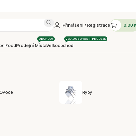
Přihlášení / Registrace
0,00
OBCHODY
VELKOOBCHODNÍ PRODEJE
on Food
Prodejní Místa
Velkoobchod
Ovoce
Ryby