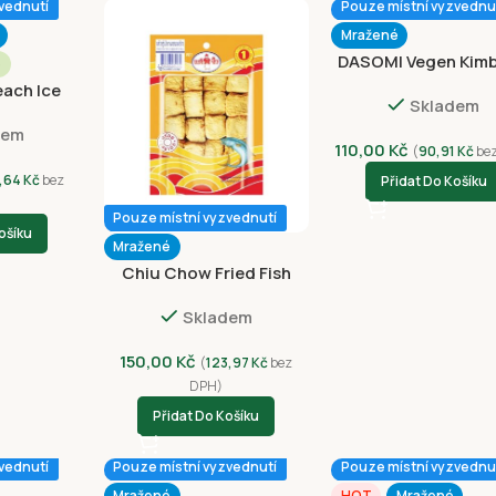
vednutí
Pouze místní vyzvednu
Mražené
DASOMI Vegen Kimb
é
Japchae 230g
ach Ice
Skladem
75g
dem
110,00
Kč
(
90,91
Kč
be
,64
Kč
bez
Přidat Do Košíku
Pouze místní vyzvednutí
ošíku
Mražené
Chiu Chow Fried Fish
Tofu Cubes with Chili
Skladem
240g
150,00
Kč
(
123,97
Kč
bez
DPH)
Přidat Do Košíku
vednutí
Pouze místní vyzvednutí
Pouze místní vyzvednu
Mražené
HOT
Mražené