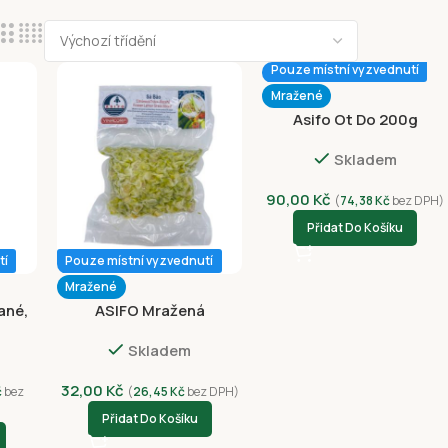
Pouze místní vyzvednutí
Mražené
Asifo Ot Do 200g
Skladem
90,00
Kč
(
74,38
Kč
bez DPH)
Přidat Do Košíku
tí
Pouze místní vyzvednutí
Mražené
ané,
ASIFO Mražená
500g
Cintrónová Tráva
Skladem
Řezaná 200g
32,00
Kč
č
bez
(
26,45
Kč
bez DPH)
Přidat Do Košíku