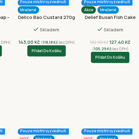
tí
Pouze místní vyzvednutí
Pouze místní vyzvednutí
-30%
Mražené
Akce
Mražené
ap –
Delico Bao Custard 270g
Delief Busan Fish Cake
Roll 420g
Skladem
Skladem
143,00
Kč
127,40
Kč
182,00
Kč
z DPH)
(
118,18
Kč
bez DPH)
(
105,29
Kč
bez DPH)
Přidat Do Košíku
Přidat Do Košíku
tí
Pouze místní vyzvednutí
Pouze místní vyzvednutí
HOT
Mražené
HOT
Mražené