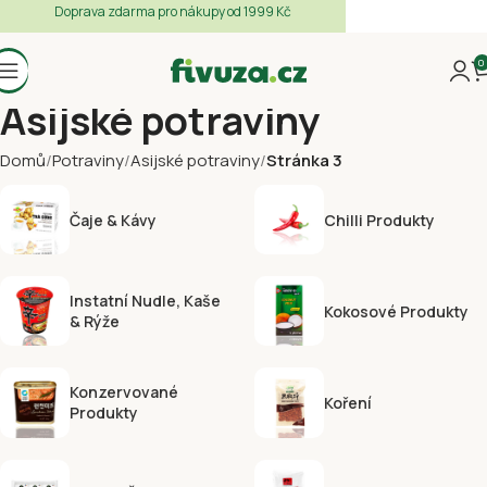
Doprava zdarma pro nákupy od 1999 Kč
0
Asijské potraviny
Domů
Potraviny
Asijské potraviny
Stránka 3
Čaje & Kávy
Chilli Produkty
Instatní Nudle, Kaše
Kokosové Produkty
& Rýže
Konzervované
Koření
Produkty