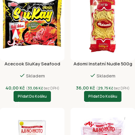
Acecook SiuKay Seafood
Adomi Instatní Nudle 500g
127g
Skladem
Skladem
40,00
Kč
36,00
Kč
(
33,06
Kč
bez DPH)
(
29,75
Kč
bez DPH)
Přidat Do Košíku
Přidat Do Košíku