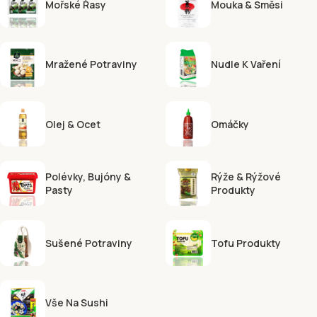
Mořské Řasy
Mouka & Směsi
Mražené Potraviny
Nudle K Vaření
Olej & Ocet
Omáčky
Polévky, Bujóny &
Rýže & Rýžové
Pasty
Produkty
Sušené Potraviny
Tofu Produkty
Vše Na Sushi