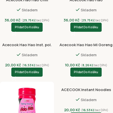
Crispy Onion Cup 68g
Chilli&Lime Shrimp Cup 68g
Skladem
Skladem
36,00
Kč
36,00
Kč
(
29,75
Kč
bez DPH)
(
29,75
Kč
bez DPH)
Přidat Do Košíku
Přidat Do Košíku
Acecook Hao Hao Inst. pol.
Acecook Hao Hao Mi Goreng
Sate Cibule 74g
Tamarind Shrimp 76g
Skladem
Skladem
20,00
Kč
10,00
Kč
(
16,53
Kč
bez DPH)
(
8,26
Kč
bez DPH)
Přidat Do Košíku
Přidat Do Košíku
ACECOOK Instant Noodles
Shrimp & Onion Goreng 76g
Skladem
20,00
Kč
(
16,53
Kč
bez DPH)