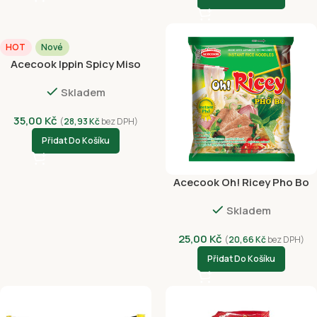
HOT
Nové
Acecook Ippin Spicy Miso
73g
Skladem
35,00
Kč
(
28,93
Kč
bez DPH)
Přidat Do Košíku
Acecook Oh! Ricey Pho Bo
Hovězí 62g
Skladem
25,00
Kč
(
20,66
Kč
bez DPH)
Přidat Do Košíku