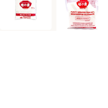
Ajinomoto Glutaman Sodný
400g (hat nho)
Ajinomoto Monosodium
Skladem
Glutamate 454g
Skladem
70,00
Kč
(
57,85
Kč
bez DPH)
Přidat Do Košíku
100,00
Kč
(
82,64
Kč
bez DPH)
Přidat Do Košíku