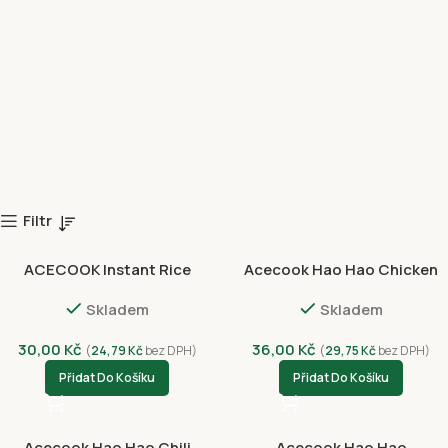
Filtr
ACECOOK Instant Rice
Acecook Hao Hao Chicken
Noodles Nam Vang 71g
Cup 68g
Skladem
Skladem
30,00
Kč
36,00
Kč
(
24,79
Kč
bez DPH)
(
29,75
Kč
bez DPH)
Přidat Do Košíku
Přidat Do Košíku
Acecook Hao Hao Chili
Acecook Hao Hao