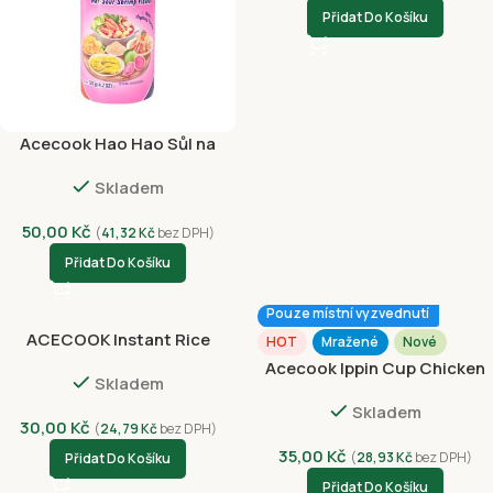
Přidat Do Košíku
Acecook Hao Hao Sůl na
Ovoce 120g
Skladem
50,00
Kč
(
41,32
Kč
bez DPH)
Přidat Do Košíku
Pouze místní vyzvednutí
ACECOOK Instant Rice
HOT
Mražené
Nové
Noodles Beef Ball Hu Tieu
Acecook Ippin Cup Chicken
Skladem
70g
70g
Skladem
30,00
Kč
(
24,79
Kč
bez DPH)
35,00
Kč
(
28,93
Kč
bez DPH)
Přidat Do Košíku
Přidat Do Košíku