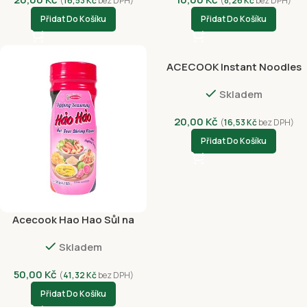
(
16,53
Kč
bez DPH)
(
8,26
Kč
bez DPH)
Přidat Do Košíku
Přidat Do Košíku
ACECOOK Instant Noodles
Shrimp & Onion Goreng 76g
Skladem
20,00
Kč
(
16,53
Kč
bez DPH)
Přidat Do Košíku
Acecook Hao Hao Sůl na
Ovoce 120g
Skladem
50,00
Kč
(
41,32
Kč
bez DPH)
Přidat Do Košíku