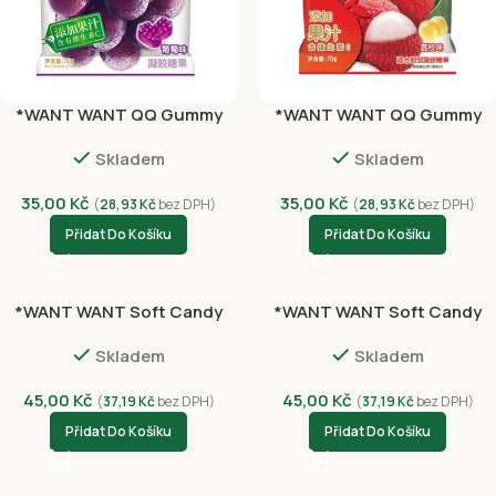
*WANT WANT QQ Gummy
*WANT WANT QQ Gummy
Grape 70g
Lychee 70g
Skladem
Skladem
35,00
Kč
35,00
Kč
(
28,93
Kč
bez DPH)
(
28,93
Kč
bez DPH)
Přidat Do Košíku
Přidat Do Košíku
*WANT WANT Soft Candy
*WANT WANT Soft Candy
Grape Yogurt Cat´s Claw
Orange Yogurt Cat´s Claw
Skladem
Skladem
45g
45g
45,00
Kč
45,00
Kč
(
37,19
Kč
bez DPH)
(
37,19
Kč
bez DPH)
Přidat Do Košíku
Přidat Do Košíku