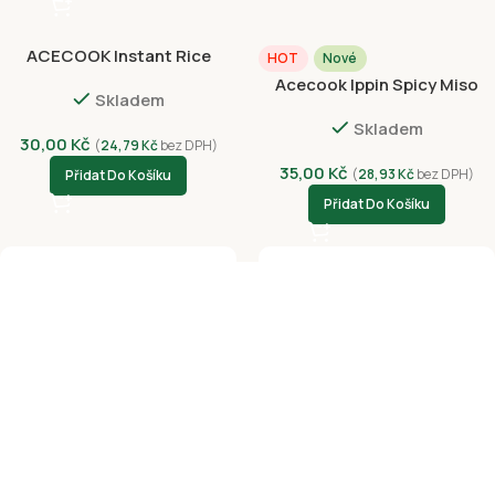
ACECOOK Instant Rice
HOT
Nové
Noodles Beef Ball Hu Tieu
Acecook Ippin Spicy Miso
Skladem
70g
73g
Skladem
30,00
Kč
(
24,79
Kč
bez DPH)
35,00
Kč
(
28,93
Kč
bez DPH)
Přidat Do Košíku
Přidat Do Košíku
Acecook Oh! Ricey Pho Bo