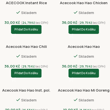
ACECOOK Instant Rice
Acecook Hao Hao Chicken
Noodles Nam Vang 71g
Cup 68g
Skladem
Skladem
30,00
Kč
36,00
Kč
(
24,79
Kč
bez DPH)
(
29,75
Kč
bez DPH)
Přidat Do Košíku
Přidat Do Košíku
Acecook Hao Hao Chili
Acecook Hao Hao
Crispy Onion Cup 68g
Chilli&Lime Shrimp Cup 68g
Skladem
Skladem
36,00
Kč
36,00
Kč
(
29,75
Kč
bez DPH)
(
29,75
Kč
bez DPH)
Přidat Do Košíku
Přidat Do Košíku
Acecook Hao Hao Inst. pol.
Acecook Hao Hao Mi Goreng
Sate Cibule 74g
Tamarind Shrimp 76g
Skladem
Skladem
20,00
Kč
10,00
Kč