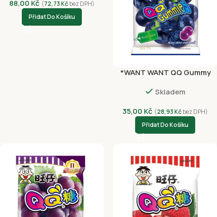
88,00
Kč
(
72,73
Kč
bez DPH)
Přidat Do Košíku
*WANT WANT QQ Gummy
Blueberry 70g
Skladem
35,00
Kč
(
28,93
Kč
bez DPH)
Přidat Do Košíku