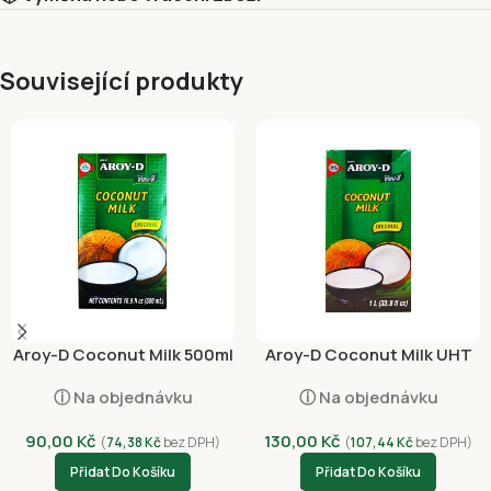
Související produkty
Aroy-D Coconut Milk 500ml
Aroy-D Coconut Milk UHT
17.5% Fat 1l
ⓘ Na objednávku
ⓘ Na objednávku
90,00
Kč
130,00
Kč
(
74,38
Kč
bez DPH)
(
107,44
Kč
bez DPH)
Přidat Do Košíku
Přidat Do Košíku