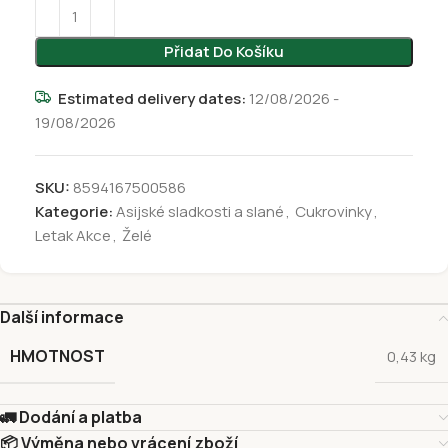
Přidat Do Košíku
Estimated delivery dates:
12/08/2026 -
19/08/2026
SKU:
8594167500586
Kategorie:
Asijské sladkosti a slané
,
Cukrovinky
,
Letak Akce
,
Želé
Další informace
HMOTNOST
0,43 kg
🚛 Dodání a platba
📦 Výměna nebo vrácení zboží