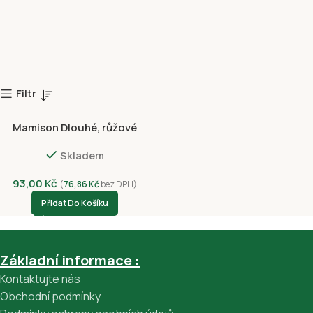
Filtr
Mamison Dlouhé, růžové
rukavice M
Skladem
93,00
Kč
(
76,86
Kč
bez DPH)
Přidat Do Košíku
Základní informace :
Kontaktujte nás
Obchodní podmínky