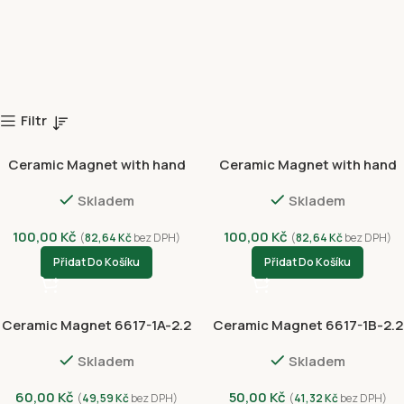
Filtr
Ceramic Magnet with hand
Ceramic Magnet with hand
drawing NVC-3000-4381
drawing NVC3002-4383
Skladem
Skladem
100,00
Kč
100,00
Kč
(
82,64
Kč
bez DPH)
(
82,64
Kč
bez DPH)
Přidat Do Košíku
Přidat Do Košíku
Ceramic Magnet 6617-1A-2.2
Ceramic Magnet 6617-1B-2.2
Skladem
Skladem
60,00
Kč
50,00
Kč
(
49,59
Kč
bez DPH)
(
41,32
Kč
bez DPH)