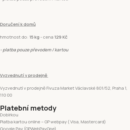
Doručení k domů
hmotnost do:
15 kg
- cena
129 Kč
- platba pouze převodem / kartou
Vyzvednutí v prodejně
Vyzvednutí v prodejně Fivuza Market Václavské 801/52, Praha 1,
110 00
Platební metody
Dobírkou
Platba kartou online – GP webpay ( Visa, Mastercard)
Google Pay (GPWebPayGpe)