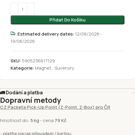
Přidat Do Košíku
Estimated delivery dates:
12/08/2026 -
19/08/2026
SKU:
5905236617129
Kategorie:
Magnet
,
Suvenyry
🚛 Dodání a platba
Dopravní metody
CZ Packeta Pick-Up Point (Z-Point. Z-Box) pro ČR
hmotnost do:
5 kg
- cena
79 Kč
- platba pouze převodem / kartou