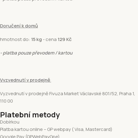
Doručení k domů
hmotnost do:
15 kg
- cena
129 Kč
- platba pouze převodem / kartou
Vyzvednutí v prodejně
Vyzvednutí v prodejně Fivuza Market Václavské 801/52, Praha 1,
110 00
Platební metody
Dobírkou
Platba kartou online – GP webpay ( Visa, Mastercard)
Google Pay (GPWebPayGpe)