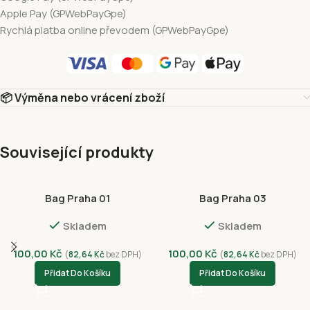
Apple Pay (GPWebPayGpe)
Rychlá platba online převodem (GPWebPayGpe)
📦 Výměna nebo vrácení zboží
Související produkty
Bag Praha 01
Bag Praha 03
Skladem
Skladem
100,00
Kč
100,00
Kč
(
82,64
Kč
bez DPH)
(
82,64
Kč
bez DPH)
Přidat Do Košíku
Přidat Do Košíku