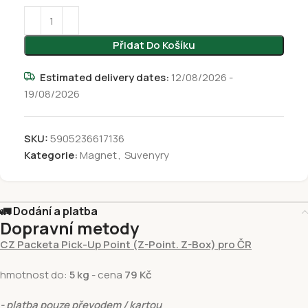
Přidat Do Košíku
Estimated delivery dates:
12/08/2026 -
19/08/2026
SKU:
5905236617136
Kategorie:
Magnet
,
Suvenyry
🚛 Dodání a platba
Dopravní metody
CZ Packeta Pick-Up Point (Z-Point. Z-Box) pro ČR
hmotnost do:
5 kg
- cena
79 Kč
- platba pouze převodem / kartou