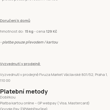
Doručení k domů
hmotnost do:
15 kg
- cena
129 Kč
- platba pouze převodem / kartou
Vyzvednutí v prodejně
Vyzvednutí v prodejně Fivuza Market Václavské 801/52, Praha 1,
110 00
Platební metody
Dobírkou
Platba kartou online – GP webpay ( Visa, Mastercard)
Google Pay (GPWebPayGpe)