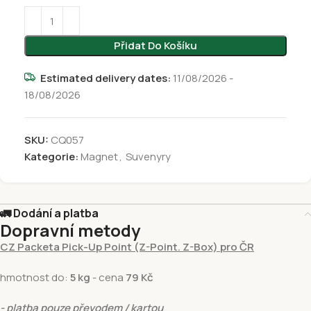
Přidat Do Košíku
Estimated delivery dates:
11/08/2026 -
18/08/2026
SKU:
CQ057
Kategorie:
Magnet
,
Suvenyry
🚛 Dodání a platba
Dopravní metody
CZ Packeta Pick-Up Point (Z-Point. Z-Box) pro ČR
hmotnost do:
5 kg
- cena
79 Kč
- platba pouze převodem / kartou