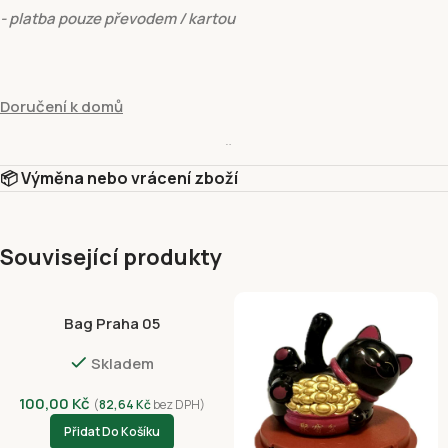
- platba pouze převodem / kartou
Doručení k domů
hmotnost do:
15 kg
- cena
129 Kč
📦 Výměna nebo vrácení zboží
- platba pouze převodem / kartou
Související produkty
Vyzvednutí v prodejně
Bag Praha 05
Vyzvednutí v prodejně Fivuza Market Václavské 801/52, Praha 1, 
Skladem
Platební metody
Dobírkou
100,00
Kč
(
82,64
Kč
bez DPH)
Platba kartou online – GP webpay ( Visa, Mastercard)
Přidat Do Košíku
Google Pay (GPWebPayGpe)