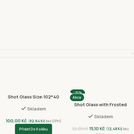
-31%
Shot Glass Size:102*40
Akce
NVC8012-4408
Shot Glass with Frosted
Skladem
3029-4387
Skladem
100,00
Kč
(
82,64
Kč
bez DPH)
15,10
Kč
22,00
Kč
(
12,48
Kč
bez
Přidat Do Košíku