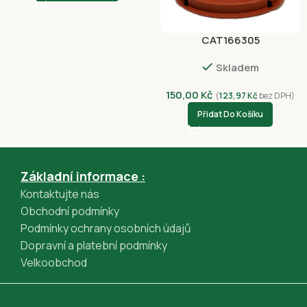
Apple Pay (GPWebPayGpe)
Rychlá platba online převodem (GPWebPayGpe)
CAT166305
Skladem
150,00
Kč
(
123,97
Kč
bez DPH)
Přidat Do Košíku
Základní informace :
Kontaktujte nás
Obchodní podmínky
Podmínky ochrany osobních údajů
Dopravní a platební podmínky
Velkoobchod