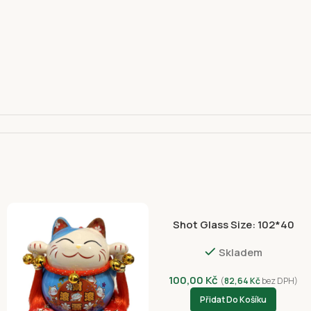
Shot Glass Size: 102*40
110 00
NVC 3055-4397
Skladem
100,00
Kč
(
82,64
Kč
bez DPH)
Přidat Do Košíku