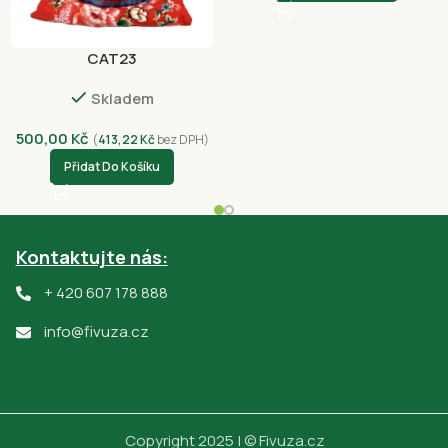
CAT23
Skladem
500,00
Kč
(
413,22
Kč
bez DPH)
Přidat Do Košíku
Kontaktujte nás:
+ 420 607 178 888
info@fivuza.cz
Copyright 2025 | © Fivuza.cz