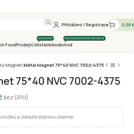
Přihlášení / Registrace
0,00
OBCHODY
VELKOOBCHODNÍ PRODEJE
on Food
Prodejní Místa
Velkoobchod
ry
Magnet
Metal Magnet 75*40 NVC 7002-4375
net 75*40 NVC 7002-4375
č
bez DPH)
 košíku a získejte dopravu zdarma!