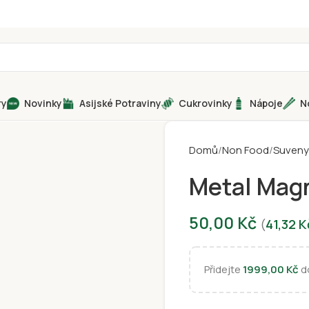
ry
Novinky
Asijské Potraviny
Cukrovinky
Nápoje
N
Domů
Non Food
Suveny
Metal Mag
50,00
Kč
(
41,32
K
Přidejte
1999,00
Kč
do