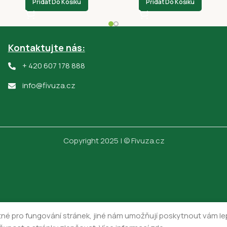
Přidat Do Košíku
Přidat Do Košíku
Kontaktujte nás:
+ 420 607 178 888
info@fivuza.cz
Copyright 2025 | © Fivuza.cz
né pro fungování stránek, jiné nám umožňují poskytnout vám lep