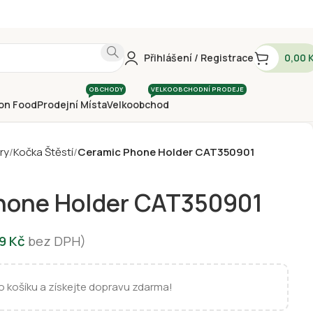
Přihlášení / Registrace
0,00
OBCHODY
VELKOOBCHODNÍ PRODEJE
on Food
Prodejní Místa
Velkoobchod
ry
Kočka Štěstí
Ceramic Phone Holder CAT350901
hone Holder CAT350901
29
Kč
bez DPH)
 košíku a získejte dopravu zdarma!