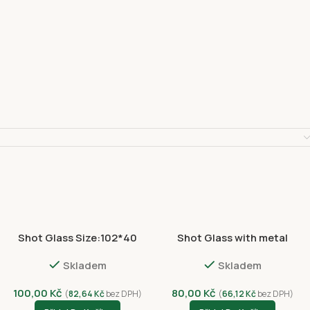
Shot Glass Size:102*40
Shot Glass with metal
NVC8012-4408
sticker 61*49 NVC8016-
Skladem
Skladem
4458
100,00
Kč
80,00
Kč
(
82,64
Kč
bez DPH)
(
66,12
Kč
bez DPH)