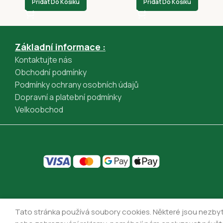
Přidat Do Košíku
Přidat Do Košíku
Google Pay (GPWebPayGpe)
Apple Pay (GPWebPayGpe)
Rychlá platba online převodem (GPWebPayGpe)
Základní informace :
Kontaktujte nás
Obchodní podmínky
Podmínky ochrany osobních údajů
Dopravní a platební podmínky
Velkoobchod
Tato stránka používá soubory cookies. Některé jsou nezbyt