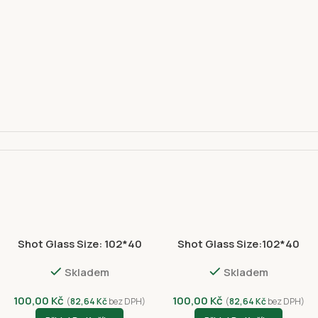
Shot Glass Size: 102*40
Shot Glass Size:102*40
110 00
NVC 3056-4399
NVC 3054-4396
Skladem
Skladem
100,00
Kč
100,00
Kč
(
82,64
Kč
bez DPH)
(
82,64
Kč
bez DPH)