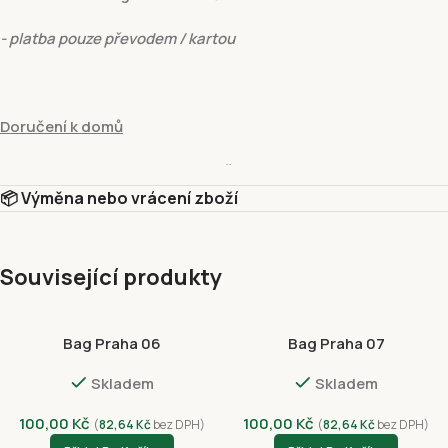
- platba pouze převodem / kartou
Doručení k domů
hmotnost do:
15 kg
- cena
129 Kč
📦 Výměna nebo vrácení zboží
- platba pouze převodem / kartou
Související produkty
Vyzvednutí v prodejně
Bag Praha 06
Bag Praha 07
Vyzvednutí v prodejně Fivuza Market Václavské 801/52, Praha 1, 
Skladem
Skladem
Platební metody
Dobírkou
100,00
Kč
100,00
Kč
(
82,64
Kč
bez DPH)
(
82,64
Kč
bez DPH)
Platba kartou online – GP webpay ( Visa, Mastercard)