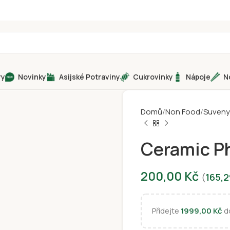
ry
Novinky
Asijské Potraviny
Cukrovinky
Nápoje
N
Domů
Non Food
Suveny
Ceramic P
200,00
Kč
(
165,
Přidejte
1999,00
Kč
do