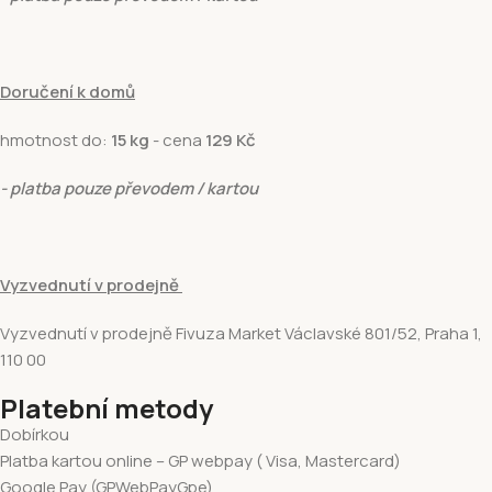
Doručení k domů
hmotnost do:
15 kg
- cena
129 Kč
- platba pouze převodem / kartou
Vyzvednutí v prodejně
Vyzvednutí v prodejně Fivuza Market Václavské 801/52, Praha 1,
110 00
Platební metody
Dobírkou
Platba kartou online – GP webpay ( Visa, Mastercard)
Google Pay (GPWebPayGpe)