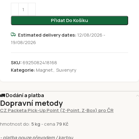
Přidat Do Košíku
Estimated delivery dates:
12/08/2026 -
19/08/2026
SKU:
6925082418168
Kategorie:
Magnet
,
Suvenyry
🚛 Dodání a platba
Dopravní metody
CZ Packeta Pick-Up Point (Z-Point. Z-Box) pro ČR
hmotnost do:
5 kg
- cena
79 Kč
- platba pouze převodem / kartou