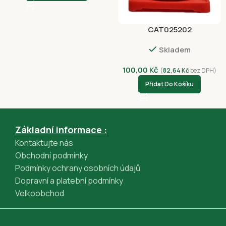
Apple Pay (GPWebPayGpe)
Rychlá platba online převodem (GPWebPayGpe)
CAT025202
Skladem
100,00
Kč
(
82,64
Kč
bez DPH)
Přidat Do Košíku
Základní informace :
Kontaktujte nás
Obchodní podmínky
Podmínky ochrany osobních údajů
Dopravní a platební podmínky
Velkoobchod