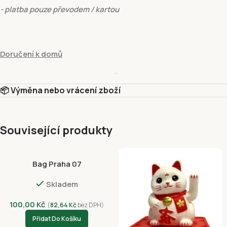
- platba pouze převodem / kartou
Doručení k domů
hmotnost do:
15 kg
- cena
129 Kč
📦 Výměna nebo vrácení zboží
- platba pouze převodem / kartou
Související produkty
Vyzvednutí v prodejně
Bag Praha 07
Vyzvednutí v prodejně Fivuza Market Václavské 801/52, Praha 1, 
Skladem
Platební metody
Dobírkou
100,00
Kč
(
82,64
Kč
bez DPH)
Platba kartou online – GP webpay ( Visa, Mastercard)
Přidat Do Košíku
Google Pay (GPWebPayGpe)