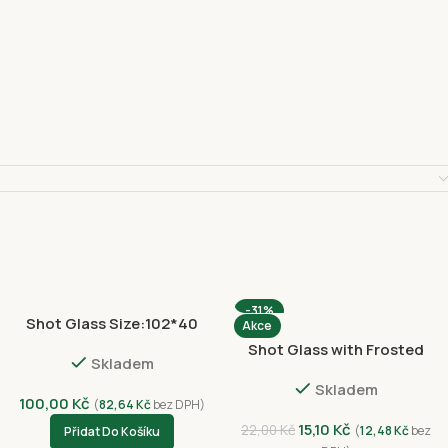
-31%
Shot Glass Size:102*40
Akce
NVC 3054-4396
Shot Glass with Frosted
Skladem
3030-4388
Skladem
100,00
Kč
(
82,64
Kč
bez DPH)
15,10
Kč
22,00
Kč
(
12,48
Kč
bez
Přidat Do Košíku