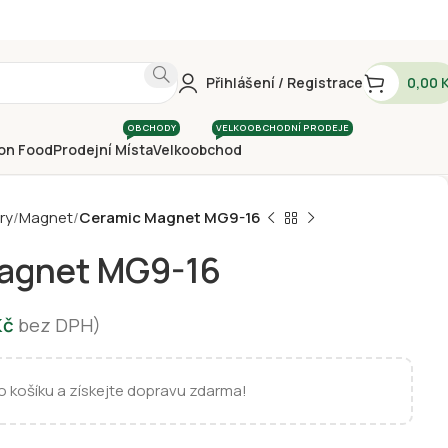
Přihlášení / Registrace
0,00
OBCHODY
VELKOOBCHODNÍ PRODEJE
on Food
Prodejní Místa
Velkoobchod
ry
Magnet
Ceramic Magnet MG9-16
agnet MG9-16
Kč
bez DPH)
 košíku a získejte dopravu zdarma!