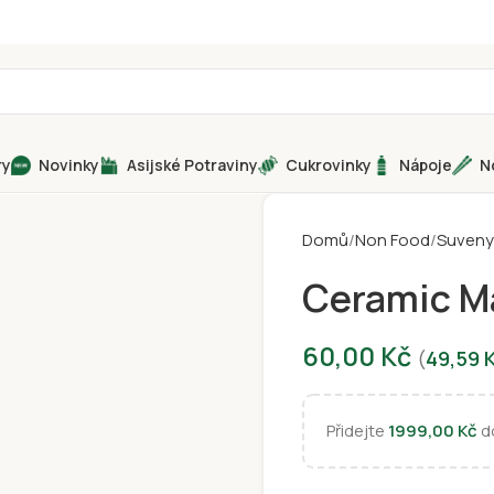
ry
Novinky
Asijské Potraviny
Cukrovinky
Nápoje
N
Domů
Non Food
Suveny
Ceramic M
60,00
Kč
(
49,59
Přidejte
1999,00
Kč
do