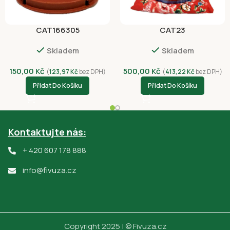
CAT166305
CAT23
Skladem
Skladem
150,00
Kč
500,00
Kč
(
123,97
Kč
bez DPH)
(
413,22
Kč
bez DPH)
Přidat Do Košíku
Přidat Do Košíku
Kontaktujte nás:
+ 420 607 178 888
info@fivuza.cz
Copyright 2025 | © Fivuza.cz