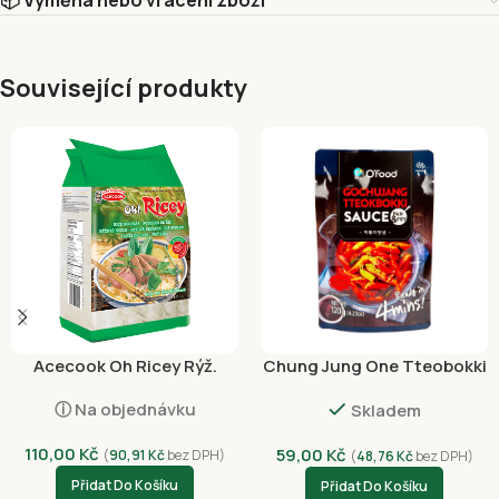
📦 Výměna nebo vrácení zboží
Související produkty
Acecook Oh Ricey Rýž.
Chung Jung One Tteobokki
Nudle Široké 500g
Omáčka 120g
ⓘ Na objednávku
Skladem
110,00
Kč
59,00
Kč
(
90,91
Kč
bez DPH)
(
48,76
Kč
bez DPH)
Přidat Do Košíku
Přidat Do Košíku