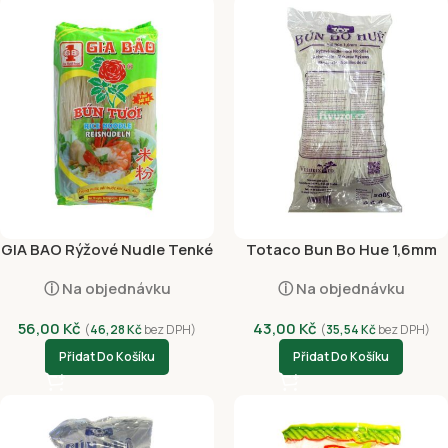
GIA BAO Rýžové Nudle Tenké
Totaco Bun Bo Hue 1,6mm
1mm (soi nho) 500g
500g
ⓘ Na objednávku
ⓘ Na objednávku
56,00
Kč
43,00
Kč
(
46,28
Kč
bez DPH)
(
35,54
Kč
bez DPH)
Přidat Do Košíku
Přidat Do Košíku