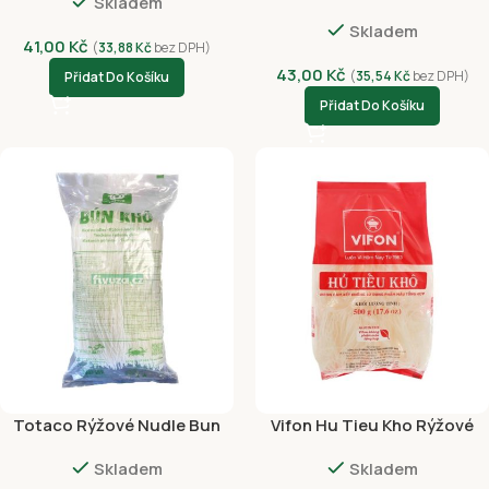
Skladem
500g
Skladem
41,00
Kč
(
33,88
Kč
bez DPH)
43,00
Kč
(
35,54
Kč
bez DPH)
Přidat Do Košíku
Přidat Do Košíku
Totaco Rýžové Nudle Bun
Vifon Hu Tieu Kho Rýžové
kho soi nho 500g
nudle 500g
Skladem
Skladem