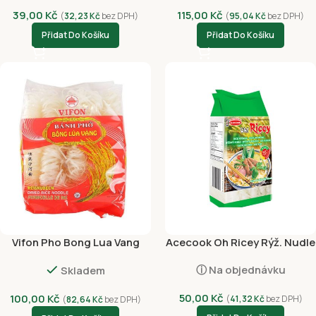
39,00
Kč
115,00
Kč
(
32,23
Kč
bez DPH)
(
95,04
Kč
bez DPH)
Přidat Do Košíku
Přidat Do Košíku
Vifon Pho Bong Lua Vang
Acecook Oh Ricey Rýž. Nudle
500g
Široké 200g
ⓘ Na objednávku
Skladem
50,00
Kč
100,00
Kč
(
41,32
Kč
bez DPH)
(
82,64
Kč
bez DPH)