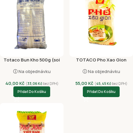
Totaco Bun Kho 500g (soi
TOTACO Pho Xao Gion
vua)
500g*
ⓘ Na objednávku
ⓘ Na objednávku
40,00
Kč
55,00
Kč
(
33,06
Kč
bez DPH)
(
45,45
Kč
bez DPH)
Přidat Do Košíku
Přidat Do Košíku