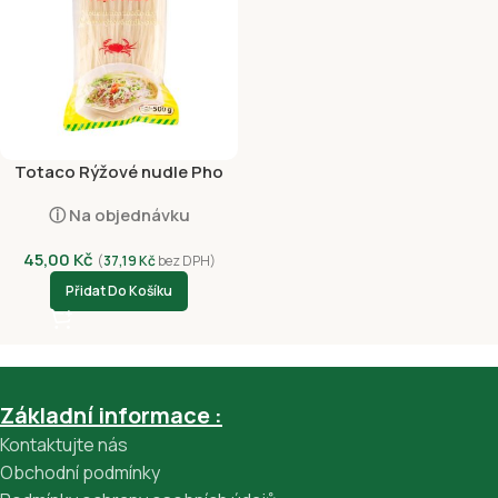
Totaco Rýžové nudle Pho
Kho Viet Nam 500g
ⓘ Na objednávku
45,00
Kč
(
37,19
Kč
bez DPH)
Přidat Do Košíku
Základní informace :
Kontaktujte nás
Obchodní podmínky