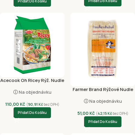
Přidat Do Košíku
Přidat Do Košíku
Acecook Oh Ricey Rýž. Nudle
Široké 500g
Farmer Brand Rýžové Nudle
ⓘ Na objednávku
3mm 400g
ⓘ Na objednávku
110,00
Kč
(
90,91
Kč
bez DPH)
Přidat Do Košíku
51,00
Kč
(
42,15
Kč
bez DPH)
Přidat Do Košíku