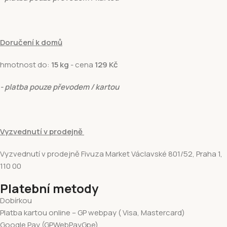
Doručení k domů
hmotnost do:
15 kg
- cena
129 Kč
- platba pouze převodem / kartou
Vyzvednutí v prodejně
Vyzvednutí v prodejně Fivuza Market Václavské 801/52, Praha 1,
110 00
Platební metody
Dobírkou
Platba kartou online – GP webpay ( Visa, Mastercard)
Google Pay (GPWebPayGpe)