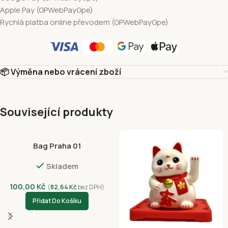
Apple Pay (GPWebPayGpe)
Rychlá platba online převodem (GPWebPayGpe)
📦 Výměna nebo vrácení zboží
Související produkty
Bag Praha 01
Skladem
100,00
Kč
(
82,64
Kč
bez DPH)
Přidat Do Košíku