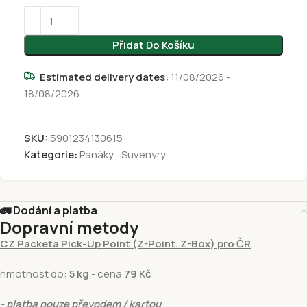
Přidat Do Košíku
Estimated delivery dates:
11/08/2026 -
18/08/2026
SKU:
5901234130615
Kategorie:
Panáky
,
Suvenyry
🚛 Dodání a platba
Dopravní metody
CZ Packeta Pick-Up Point (Z-Point. Z-Box) pro ČR
hmotnost do:
5 kg
- cena
79 Kč
- platba pouze převodem / kartou