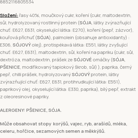
8852116805534
Složení:
řasy 40%, moučkový cukr, koření (cukr, maltodextrin,
sůl, hydrolyzovaný rostlinný protein (
SÓJA
, látky zvýrazňující
chuť: E627, E631, okyselující látka: E270), koření (pepř, zázvor),
kouřová příchuť (
SÓJA
), palmolein (obsahuje antioxidanty) :
E306,
SÓJOVÝ
olej), protispékavá látka: E551, látky zvyšující
chuť: E627, E631), maltodextrin, sůl, koření na papriku (cukr, sůl,
dextróza, maltodextrin, prášek ze
SÓJOVÉ
omáčky (
SÓJA
,
PŠENICE
, modifikovaný tapiokový škrob, sůl) ), paprika, černý
pepř, chilli prášek, hydrolyzovaný
SÓJOVÝ
protein, látky
zvýrazňující chuť: E627, E631, protihrudkující látka: E551),
paprikový olej, okyselující látka: E330, paprika), bílý pepř, extrakt
z oleoresinové papriky.
ALERGENY: PŠENICE, SÓJA.
Může obsahovat stopy korýšů, vajec, ryb, arašídů, mléka,
celeru, hořčice, sezamových semen a měkkýšů.