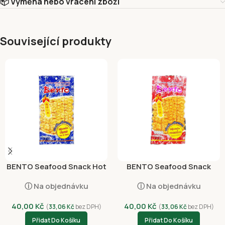
📦 Výměna nebo vrácení zboží
Související produkty
BENTO Seafood Snack Hot
BENTO Seafood Snack
and Spicy 20g
Sweet and Spicy 20g
ⓘ Na objednávku
ⓘ Na objednávku
40,00
Kč
40,00
Kč
(
33,06
Kč
bez DPH)
(
33,06
Kč
bez DPH)
Přidat Do Košíku
Přidat Do Košíku