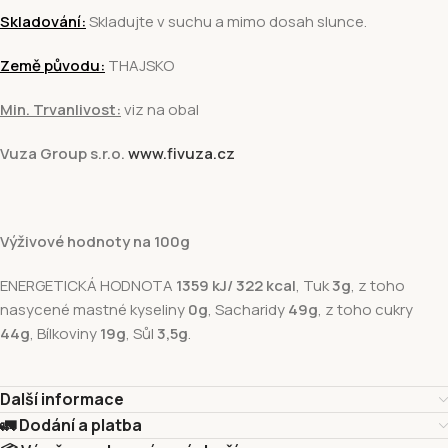
Skladování:
Skladujte v suchu a mimo dosah slunce.
Země původu:
THAJSKO
Min. Trvanlivost:
viz na obal
Vuza Group s.r.o.
www.fivuza.cz
Výživové hodnoty na 100g
ENERGETICKÁ HODNOTA
1359 kJ/ 322 kcal
, Tuk
3g
, z toho
nasycené mastné kyseliny
0g
, Sacharidy
49g
, z toho cukry
44g
, Bílkoviny
19g
, Sůl
3,5g
.
Další informace
🚛 Dodání a platba