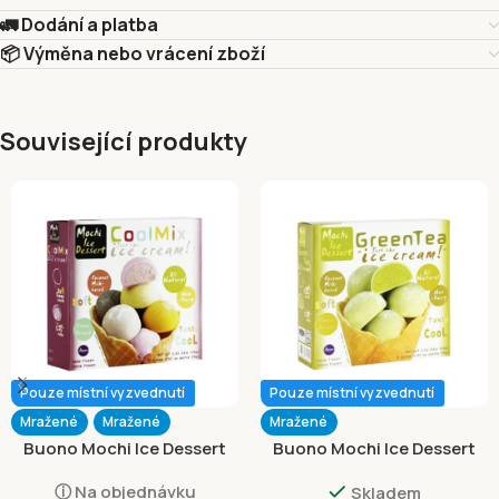
🚛 Dodání a platba
📦 Výměna nebo vrácení zboží
Související produkty
Pouze místní vyzvednutí
Pouze místní vyzvednutí
Mražené
Mražené
Mražené
Buono Mochi Ice Dessert
Buono Mochi Ice Dessert
Assorted Flavours 156g
Green Tea Flavour 156g
ⓘ Na objednávku
Skladem