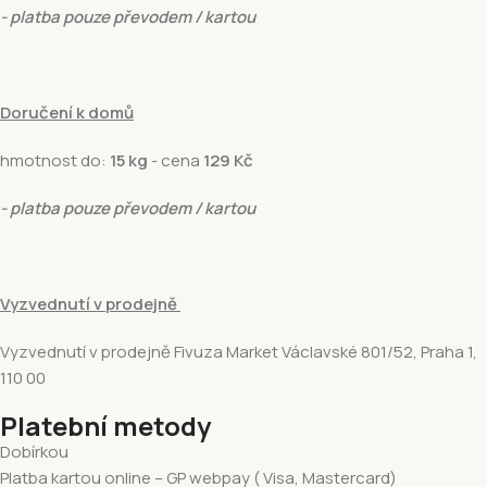
- platba pouze převodem / kartou
Doručení k domů
hmotnost do:
15 kg
- cena
129 Kč
- platba pouze převodem / kartou
Vyzvednutí v prodejně
Vyzvednutí v prodejně Fivuza Market Václavské 801/52, Praha 1,
110 00
Platební metody
Dobírkou
Platba kartou online – GP webpay ( Visa, Mastercard)