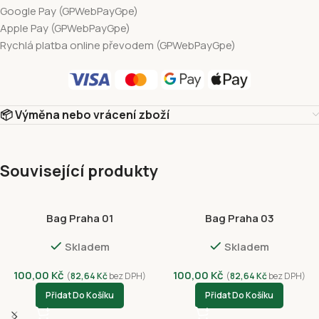
Google Pay (GPWebPayGpe)
Apple Pay (GPWebPayGpe)
Rychlá platba online převodem (GPWebPayGpe)
📦 Výměna nebo vrácení zboží
Související produkty
Bag Praha 01
Bag Praha 03
Skladem
Skladem
100,00
Kč
100,00
Kč
(
82,64
Kč
bez DPH)
(
82,64
Kč
bez DPH)
Přidat Do Košíku
Přidat Do Košíku