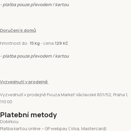
- platba pouze převodem / kartou
Doručení k domů
hmotnost do:
15 kg
- cena
129 Kč
- platba pouze převodem / kartou
Vyzvednutí v prodejně
Vyzvednutí v prodejně Fivuza Market Václavské 801/52, Praha 1,
110 00
Platební metody
Dobírkou
Platba kartou online – GP webpay ( Visa, Mastercard)