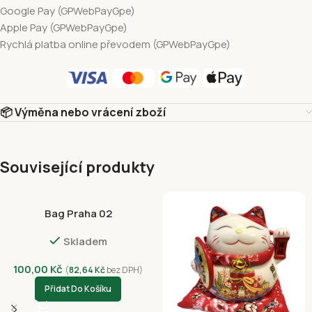
Google Pay (GPWebPayGpe)
Apple Pay (GPWebPayGpe)
Rychlá platba online převodem (GPWebPayGpe)
📦 Výměna nebo vrácení zboží
Související produkty
Bag Praha 02
Skladem
100,00
Kč
(
82,64
Kč
bez DPH)
Přidat Do Košíku