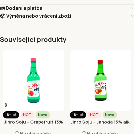
🚛 Dodání a platba
📦 Výměna nebo vrácení zboží
Související produkty
18+ let
HOT
Nové
18+ let
HOT
Nové
Jinro Soju – Grapefruit 13%
Jinro Soju – Jahoda 13% alk.
alk. 350ml
350ml
ⓘ Na objednávku
ⓘ Na objednávku