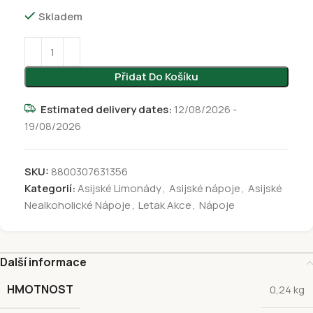
Skladem
Přidat Do Košíku
Estimated delivery dates:
12/08/2026 -
19/08/2026
SKU:
8800307631356
Kategorií:
Asijské Limonády
,
Asijské nápoje
,
Asijské
Nealkoholické Nápoje
,
Letak Akce
,
Nápoje
Další informace
HMOTNOST
0,24 kg