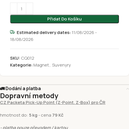
Přidat Do Košíku
Estimated delivery dates:
11/08/2026 -
18/08/2026
SKU:
CQ012
Kategorie:
Magnet
,
Suvenyry
🚛 Dodání a platba
Dopravní metody
CZ Packeta Pick-Up Point (Z-Point. Z-Box) pro ČR
hmotnost do:
5 kg
- cena
79 Kč
- platba pouze převodem / kartou