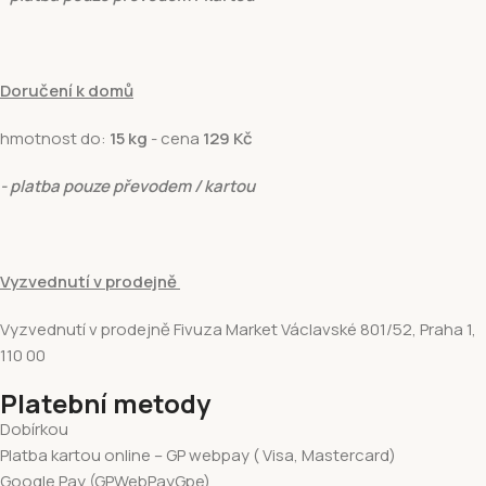
Doručení k domů
hmotnost do:
15 kg
- cena
129 Kč
- platba pouze převodem / kartou
Vyzvednutí v prodejně
Vyzvednutí v prodejně Fivuza Market Václavské 801/52, Praha 1,
110 00
Platební metody
Dobírkou
Platba kartou online – GP webpay ( Visa, Mastercard)
Google Pay (GPWebPayGpe)