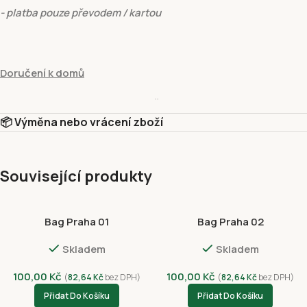
- platba pouze převodem / kartou
Doručení k domů
hmotnost do:
15 kg
- cena
129 Kč
📦 Výměna nebo vrácení zboží
- platba pouze převodem / kartou
Související produkty
Vyzvednutí v prodejně
Bag Praha 01
Bag Praha 02
Vyzvednutí v prodejně Fivuza Market Václavské 801/52, Praha 1, 
Skladem
Skladem
Platební metody
Dobírkou
100,00
Kč
100,00
Kč
(
82,64
Kč
bez DPH)
(
82,64
Kč
bez DPH)
Platba kartou online – GP webpay ( Visa, Mastercard)
Přidat Do Košíku
Přidat Do Košíku
Google Pay (GPWebPayGpe)