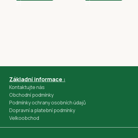
Apple Pay (GPWebPayGpe)
Rychlá platba online převodem (GPWebPayGpe)
Základní informace :
Kontaktujte nás
Obchodní podmínky
Podmínky ochrany osobních údajů
Dopravní a platební podmínky
Velkoobchod