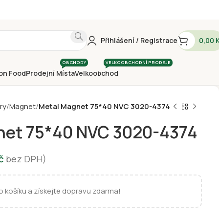
Přihlášení / Registrace
0,00
OBCHODY
VELKOOBCHODNÍ PRODEJE
on Food
Prodejní Místa
Velkoobchod
ry
Magnet
Metal Magnet 75*40 NVC 3020-4374
net 75*40 NVC 3020-4374
č
bez DPH)
 košíku a získejte dopravu zdarma!