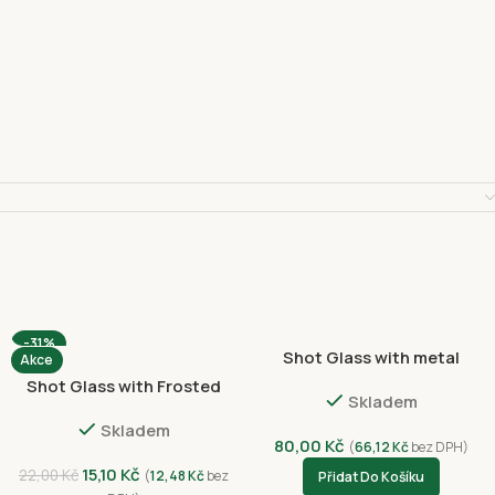
-31%
Shot Glass with metal
Akce
sticker 61*49 Gold 8019
Shot Glass with Frosted
Skladem
3030-4388
Skladem
80,00
Kč
(
66,12
Kč
bez DPH)
15,10
Kč
22,00
Kč
(
12,48
Kč
bez
Přidat Do Košíku