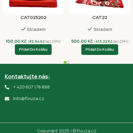
CAT025202
CAT22
Skladem
Skladem
100,00
Kč
500,00
Kč
(
82,64
Kč
bez DPH)
(
413,22
Kč
bez DPH)
Přidat Do Košíku
Přidat Do Košíku
Kontaktujte nás:
+ 420 607 178 888
info@fivuza.cz
Copyright 2025 | © Fivuza.cz