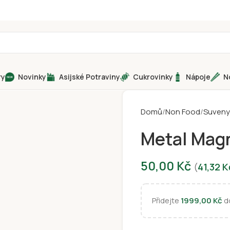
ry
Novinky
Asijské Potraviny
Cukrovinky
Nápoje
N
Domů
Non Food
Suveny
Metal Mag
50,00
Kč
(
41,32
K
Přidejte
1999,00
Kč
do