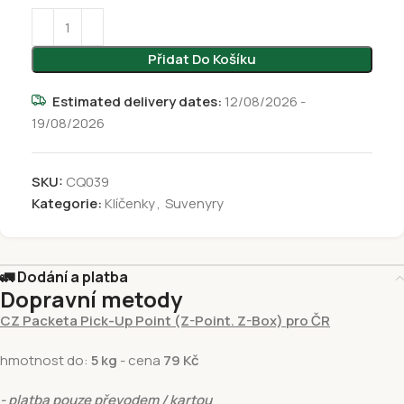
Přidat Do Košíku
Estimated delivery dates:
12/08/2026 -
19/08/2026
SKU:
CQ039
Kategorie:
Klíčenky
,
Suvenyry
🚛 Dodání a platba
Dopravní metody
CZ Packeta Pick-Up Point (Z-Point. Z-Box) pro ČR
hmotnost do:
5 kg
- cena
79 Kč
- platba pouze převodem / kartou