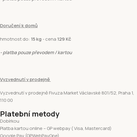
Doručení k domů
hmotnost do:
15 kg
- cena
129 Kč
- platba pouze převodem / kartou
Vyzvednutí v prodejně
Vyzvednutí v prodejně Fivuza Market Václavské 801/52, Praha 1,
110 00
Platební metody
Dobírkou
Platba kartou online – GP webpay ( Visa, Mastercard)
Google Pay (GPWebPayGpe)