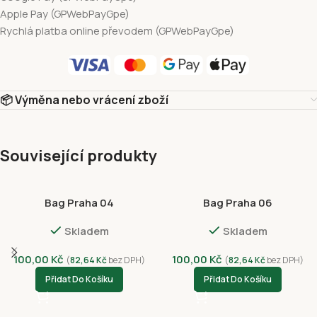
Apple Pay (GPWebPayGpe)
Rychlá platba online převodem (GPWebPayGpe)
📦 Výměna nebo vrácení zboží
Související produkty
Bag Praha 04
Bag Praha 06
Skladem
Skladem
100,00
Kč
100,00
Kč
(
82,64
Kč
bez DPH)
(
82,64
Kč
bez DPH)
Přidat Do Košíku
Přidat Do Košíku