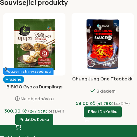
Související produkty
Pouze místní vyzvednutí
Chung Jung One Tteobokki
Mražené
Omáčka 120g
BIBIGO Gyoza Dumplings
Skladem
Beef Bulgogi 600g
ⓘ Na objednávku
59,00
Kč
(
48,76
Kč
bez DPH)
300,00
Kč
(
247,93
Kč
bez DPH)
Přidat Do Košíku
Přidat Do Košíku