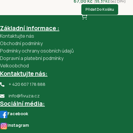
67,00
Kč
(
55,37
Kč
bez DPH)
Přidat Do Košíku
Základní informace :
Kontaktujte nás
Obchodní podmínky
Podmínky ochrany osobních údajů
Dopravní a platební podmínky
Velkoobchod
Kontaktujte nás:
+ 420 607 178 888
info@fivuza.cz
Sociální média:
Facebook
Instagram