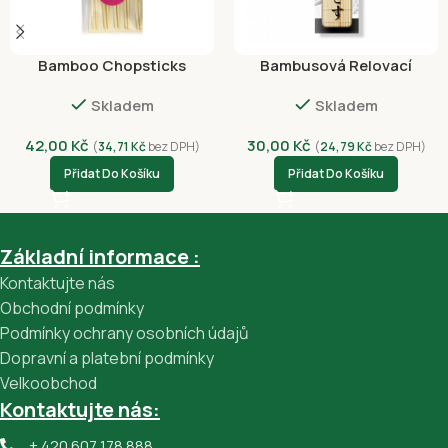
Bamboo Chopsticks
Bambusová Relovací
Black&White 5 pairs
Podložka Na Sushi
Skladem
Skladem
42,00
Kč
30,00
Kč
(
34,71
Kč
bez DPH)
(
24,79
Kč
bez DPH)
Přidat Do Košíku
Přidat Do Košíku
Základní informace :
Kontaktujte nás
Obchodní podmínky
Podmínky ochrany osobních údajů
Dopravní a platební podmínky
Velkoobchod
Kontaktujte nás:
+ 420 607 178 888