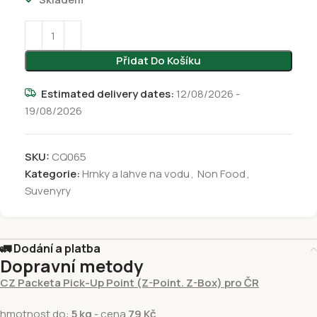
Přidat Do Košíku
Estimated delivery dates:
12/08/2026 -
19/08/2026
SKU:
CQ065
Kategorie:
Hrnky a lahve na vodu
,
Non Food
,
Suvenyry
🚛 Dodání a platba
Dopravní metody
CZ Packeta Pick-Up Point (Z-Point. Z-Box) pro ČR
hmotnost do:
5 kg
- cena
79 Kč