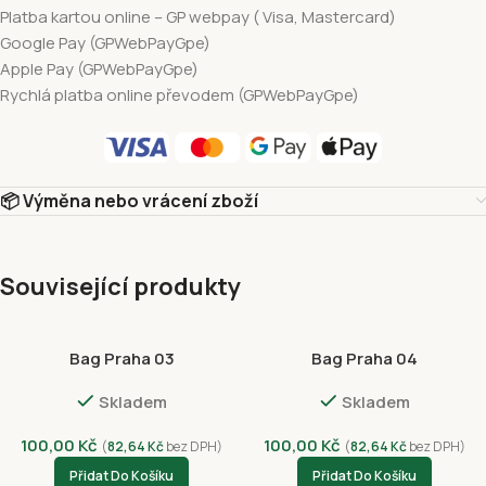
Platba kartou online – GP webpay ( Visa, Mastercard)
Google Pay (GPWebPayGpe)
Apple Pay (GPWebPayGpe)
Rychlá platba online převodem (GPWebPayGpe)
📦 Výměna nebo vrácení zboží
Související produkty
Bag Praha 03
Bag Praha 04
Skladem
Skladem
100,00
Kč
100,00
Kč
(
82,64
Kč
bez DPH)
(
82,64
Kč
bez DPH)
Přidat Do Košíku
Přidat Do Košíku