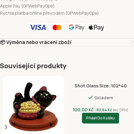
Apple Pay (GPWebPayGpe)
Rychlá platba online převodem (GPWebPayGpe)
📦 Výměna nebo vrácení zboží
Související produkty
Shot Glass Size: 102*40
NVC 3056-4399
Skladem
100,00
Kč
(
82,64
Kč
bez DPH)
Přidat Do Košíku