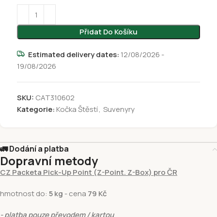
Přidat Do Košíku
Estimated delivery dates:
12/08/2026 -
19/08/2026
SKU:
CAT310602
Kategorie:
Kočka Štěstí
,
Suvenyry
🚛 Dodání a platba
Dopravní metody
CZ Packeta Pick-Up Point (Z-Point. Z-Box) pro ČR
hmotnost do:
5 kg
- cena
79 Kč
- platba pouze převodem / kartou