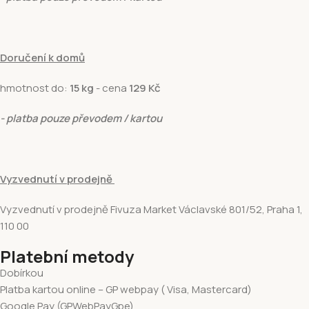
Doručení k domů
hmotnost do:
15 kg
- cena
129 Kč
- platba pouze převodem / kartou
Vyzvednutí v prodejně
Vyzvednutí v prodejně Fivuza Market Václavské 801/52, Praha 1,
110 00
Platební metody
Dobírkou
Platba kartou online – GP webpay ( Visa, Mastercard)
Google Pay (GPWebPayGpe)