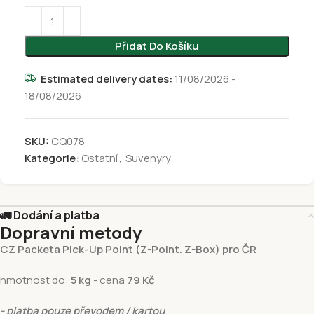
Přidat Do Košíku
Estimated delivery dates:
11/08/2026 -
18/08/2026
SKU:
CQ078
Kategorie:
Ostatní
,
Suvenyry
🚛 Dodání a platba
Dopravní metody
CZ Packeta Pick-Up Point (Z-Point. Z-Box) pro ČR
hmotnost do:
5 kg
- cena
79 Kč
- platba pouze převodem / kartou