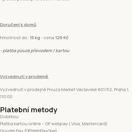
Doručení k domů
hmotnost do:
15 kg
- cena
129 Kč
- platba pouze převodem / kartou
Vyzvednutí v prodejně
Vyzvednutí v prodejně Fivuza Market Václavské 801/52, Praha 1,
110 00
Platební metody
Dobírkou
Platba kartou online – GP webpay ( Visa, Mastercard)
Google Pay (GPWebPayGpe)