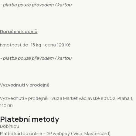
- platba pouze převodem / kartou
Doručení k domů
hmotnost do:
15 kg
- cena
129 Kč
- platba pouze převodem / kartou
Vyzvednutí v prodejně
Vyzvednutí v prodejně Fivuza Market Václavské 801/52, Praha 1,
110 00
Platební metody
Dobírkou
Platba kartou online – GP webpay ( Visa, Mastercard)