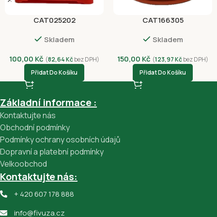
CAT025202
CAT166305
Skladem
Skladem
100,00
Kč
150,00
Kč
(
82,64
Kč
bez DPH)
(
123,97
Kč
bez DPH)
Přidat Do Košíku
Přidat Do Košíku
Základní informace :
Kontaktujte nás
Obchodní podmínky
Podmínky ochrany osobních údajů
Dopravní a platební podmínky
Velkoobchod
Kontaktujte nás:
+ 420 607 178 888
info@fivuza.cz