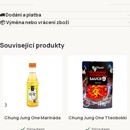
🚛 Dodání a platba
📦 Výměna nebo vrácení zboží
Související produkty
Chung Jung One Marináda
Chung Jung One Tteobokki
Zázvor a švestka 410ml
Omáčka 120g
Skladem
Skladem