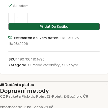
Skladem
Přidat Do Košíku
Estimated delivery dates:
11/08/2026 -
18/08/2026
SKU:
4907064103493
Kategorie:
Gumové kachničky
,
Suvenyry
🚛 Dodání a platba
Dopravní metody
CZ Packeta Pick-Up Point (Z-Point. Z-Box) pro ČR
hmotnost do:
5 kg
- cena
79 Kč