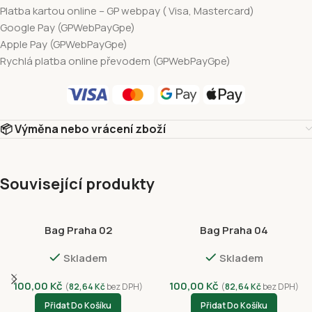
Platba kartou online – GP webpay ( Visa, Mastercard)
Google Pay (GPWebPayGpe)
Apple Pay (GPWebPayGpe)
Rychlá platba online převodem (GPWebPayGpe)
📦 Výměna nebo vrácení zboží
Související produkty
Bag Praha 02
Bag Praha 04
Skladem
Skladem
100,00
Kč
100,00
Kč
(
82,64
Kč
bez DPH)
(
82,64
Kč
bez DPH)
Přidat Do Košíku
Přidat Do Košíku