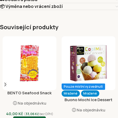
📦 Výměna nebo vrácení zboží
Související produkty
Pouze místní vyzvednutí
BENTO Seafood Snack
Mražené
Mražené
Sweet and Spicy 20g
Buono Mochi Ice Dessert
ⓘ Na objednávku
Assorted Flavours 156g
ⓘ Na objednávku
40,00
Kč
(
33,06
Kč
bez DPH)