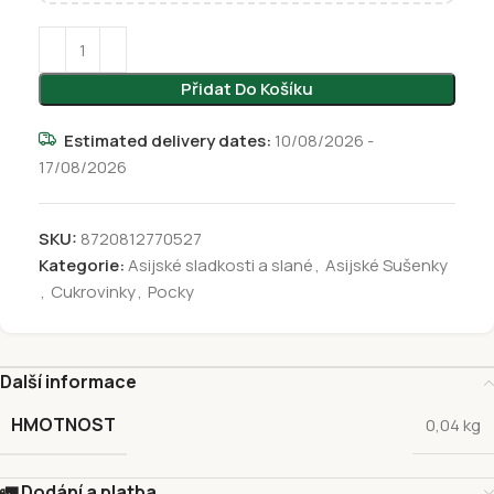
Přidat Do Košíku
Estimated delivery dates:
10/08/2026 -
17/08/2026
SKU:
8720812770527
Kategorie:
Asijské sladkosti a slané
,
Asijské Sušenky
,
Cukrovinky
,
Pocky
Další informace
HMOTNOST
0,04 kg
🚛 Dodání a platba