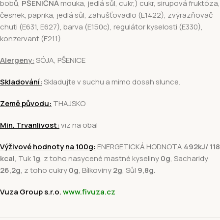
bobů,
PŠENIČNÁ
mouka, jedlá sůl, cukr,) cukr, sirupová fruktóza,
česnek, paprika, jedlá sůl, zahušťovadlo (E1422), zvýrazňovač
chuti (E631, E627), barva (E150c), regulátor kyselosti (E330),
konzervant (E211)
Alergeny:
SÓJA, PŠENICE
Skladování:
Skladujte v suchu a mimo dosah slunce.
Země původu:
THAJSKO
Min. Trvanlivost:
viz na obal
Výživové hodnoty na 100g:
ENERGETICKÁ HODNOTA
492kJ/ 118
kcal
, Tuk
1g
, z toho nasycené mastné kyseliny
0g
, Sacharidy
26,2g
, z toho cukry
0
g
, Bílkoviny
2
g
, Sůl
9,8g.
Vuza Group s.r.o.
www.fivuza.cz