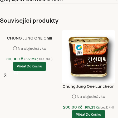
Související produkty
CHUNG JUNG ONE Chili
Sauce Vinegared Korean
ⓘ Na objednávku
Style 300g
80,00
Kč
(
66,12
Kč
bez DPH)
Přidat Do Košíku
Chung Jung One Luncheon
Vepřové Maso 340g
ⓘ Na objednávku
200,00
Kč
(
165,29
Kč
bez DPH)
Přidat Do Košíku