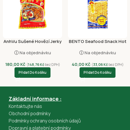
Platební metody
Dobírkou
Platba kartou online – GP webpay ( Visa, Mastercard)
Google Pay (GPWebPayGpe)
Apple Pay (GPWebPayGpe)
Rychlá platba online převodem (GPWebPayGpe)
AnhVu Sušené Hovězí Jerky
BENTO Seafood Snack Hot
pálivé 87g*
and Spicy 20g
ⓘ Na objednávku
ⓘ Na objednávku
180,00
Kč
40,00
Kč
(
148,76
Kč
bez DPH)
(
33,06
Kč
bez DPH)
Přidat Do Košíku
Přidat Do Košíku
Základní informace :
Kontaktujte nás
Obchodní podmínky
Podmínky ochrany osobních údajů
Dopravní a platební podmínky