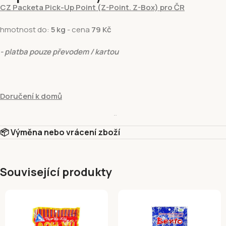
CZ Packeta Pick-Up Point (Z-Point. Z-Box) pro ČR
hmotnost do:
5 kg
- cena
79 Kč
- platba pouze převodem / kartou
Doručení k domů
hmotnost do:
15 kg
- cena
129 Kč
📦 Výměna nebo vrácení zboží
- platba pouze převodem / kartou
Související produkty
Vyzvednutí v prodejně
Vyzvednutí v prodejně Fivuza Market Václavské 801/52, Praha 1, 