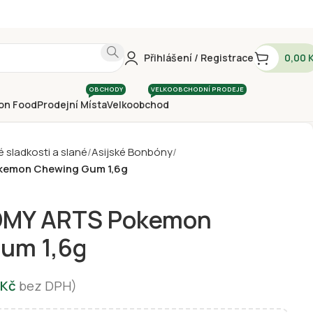
Přihlášení / Registrace
0,00
OBCHODY
VELKOOBCHODNÍ PRODEJE
on Food
Prodejní Místa
Velkoobchod
é sladkosti a slané
Asijské Bonbóny
emon Chewing Gum 1,6g
MY ARTS Pokemon
um 1,6g
Kč
bez DPH)