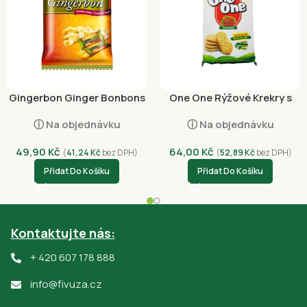
Gingerbon Ginger Bonbons
One One Rýžové Krekry s
125g
Příchutí BBQ 150g*
ⓘ Na objednávku
ⓘ Na objednávku
49,90
Kč
64,00
Kč
(
41,24
Kč
bez DPH)
(
52,89
Kč
bez DPH)
Přidat Do Košíku
Přidat Do Košíku
Kontaktujte nás:
+ 420 607 178 888
info@fivuza.cz