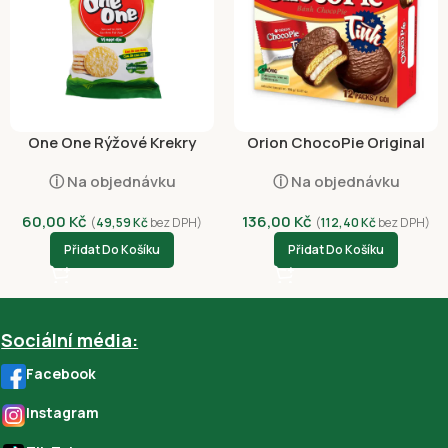
One One Rýžové Krekry
Orion ChocoPie Original
Sladké 150g*
396g (VN)*
ⓘ Na objednávku
ⓘ Na objednávku
60,00
Kč
136,00
Kč
(
49,59
Kč
bez DPH)
(
112,40
Kč
bez DPH)
Přidat Do Košíku
Přidat Do Košíku
Sociální média:
Facebook
Instagram