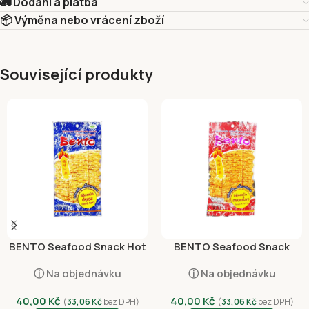
🚛 Dodání a platba
📦 Výměna nebo vrácení zboží
Související produkty
BENTO Seafood Snack Hot
BENTO Seafood Snack
and Spicy 20g
Sweet and Spicy 20g
ⓘ Na objednávku
ⓘ Na objednávku
40,00
Kč
40,00
Kč
(
33,06
Kč
bez DPH)
(
33,06
Kč
bez DPH)