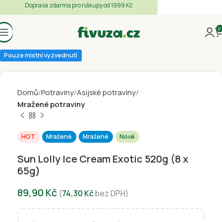
Doprava zdarma pro nákupy od 1999 Kč
0
Pouze místní vyzvednutí
Domů
Potraviny
Asijské potraviny
Mražené potraviny
HOT
Mražené
Mražené
Nové
Sun Lolly Ice Cream Exotic 520g (8 x
65g)
89,90
Kč
(
74,30
Kč
bez DPH)