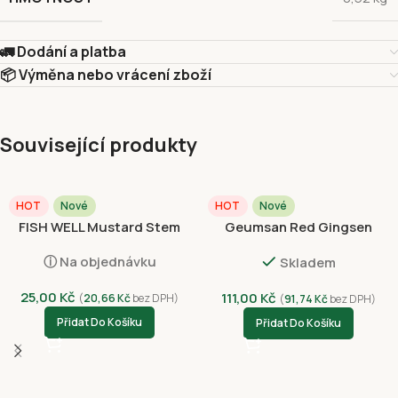
🚛 Dodání a platba
📦 Výměna nebo vrácení zboží
Související produkty
HOT
Nové
HOT
Nové
FISH WELL Mustard Stem
Geumsan Red Gingsen
Preserved Crispy 118g
Bonbons 200g
ⓘ Na objednávku
Skladem
25,00
Kč
111,00
Kč
(
20,66
Kč
bez DPH)
(
91,74
Kč
bez DPH)
Přidat Do Košíku
Přidat Do Košíku