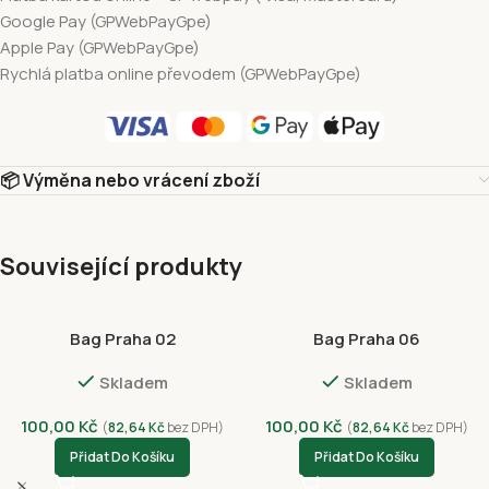
Google Pay (GPWebPayGpe)
Apple Pay (GPWebPayGpe)
Rychlá platba online převodem (GPWebPayGpe)
📦 Výměna nebo vrácení zboží
Související produkty
Bag Praha 02
Bag Praha 06
Skladem
Skladem
100,00
Kč
100,00
Kč
(
82,64
Kč
bez DPH)
(
82,64
Kč
bez DPH)
Přidat Do Košíku
Přidat Do Košíku