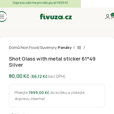
Doprava zdarma pro nákupy od 1999 Kč
0
Domů
Non Food
Suvenyry
Panáky
Shot Glass with metal sticker 61*49
Silver
80,00
Kč
(
66,12
Kč
bez DPH)
Přidejte
1999,00
Kč
do košíku a získejte
dopravu zdarma!