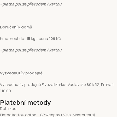
- platba pouze převodem / kartou
Doručení k domů
hmotnost do:
15 kg
- cena
129 Kč
- platba pouze převodem / kartou
Vyzvednutí v prodejně
Vyzvednutí v prodejně Fivuza Market Václavské 801/52, Praha 1,
110 00
Platební metody
Dobírkou
Platba kartou online – GP webpay ( Visa, Mastercard)