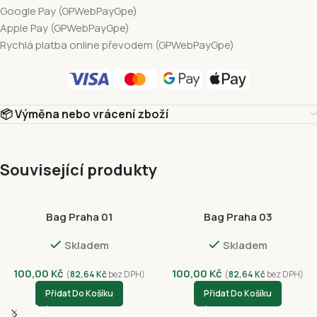
Google Pay (GPWebPayGpe)
Apple Pay (GPWebPayGpe)
Rychlá platba online převodem (GPWebPayGpe)
📦 Výměna nebo vrácení zboží
Související produkty
Bag Praha 01
Bag Praha 03
Skladem
Skladem
100,00
Kč
100,00
Kč
(
82,64
Kč
bez DPH)
(
82,64
Kč
bez DPH)
Přidat Do Košíku
Přidat Do Košíku