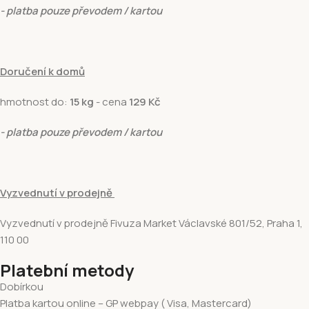
- platba pouze převodem / kartou
Doručení k domů
hmotnost do:
15 kg
- cena
129 Kč
- platba pouze převodem / kartou
Vyzvednutí v prodejně
Vyzvednutí v prodejně Fivuza Market Václavské 801/52, Praha 1,
110 00
Platební metody
Dobírkou
Platba kartou online – GP webpay ( Visa, Mastercard)