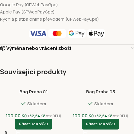
Google Pay (GPWebPayGpe)
Apple Pay (GPWebPayGpe)
Rychlá platba online převodem (GPWebPayGpe)
📦 Výměna nebo vrácení zboží
Související produkty
Bag Praha 01
Bag Praha 03
Skladem
Skladem
100,00
Kč
100,00
Kč
(
82,64
Kč
bez DPH)
(
82,64
Kč
bez DPH)
Přidat Do Košíku
Přidat Do Košíku