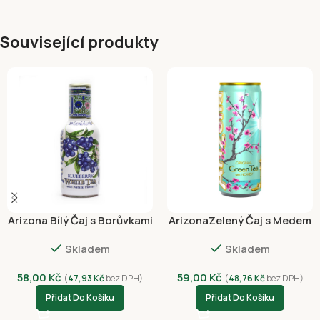
Související produkty
Arizona Bílý Čaj s Borůvkami
ArizonaZelený Čaj s Medem
450ml
500ml Plechovka
Skladem
Skladem
58,00
Kč
59,00
Kč
(
47,93
Kč
bez DPH)
(
48,76
Kč
bez DPH)
Přidat Do Košíku
Přidat Do Košíku