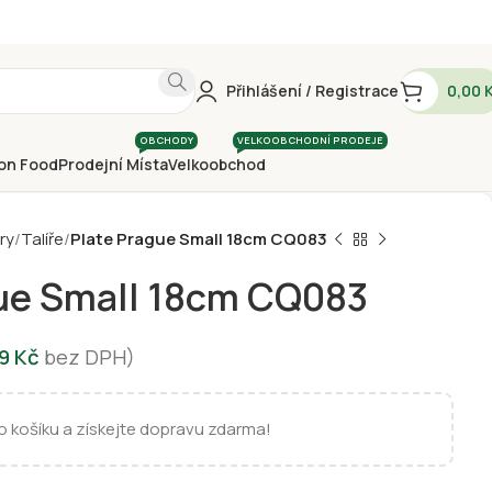
Přihlášení / Registrace
0,00
OBCHODY
VELKOOBCHODNÍ PRODEJE
on Food
Prodejní Místa
Velkoobchod
ry
Talíře
Plate Prague Small 18cm CQ083
gue Small 18cm CQ083
29
Kč
bez DPH)
 košíku a získejte dopravu zdarma!