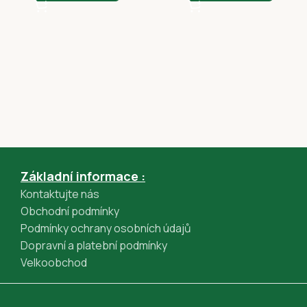
Apple Pay (GPWebPayGpe)
Rychlá platba online převodem (GPWebPayGpe)
Základní informace :
Kontaktujte nás
Obchodní podmínky
Podmínky ochrany osobních údajů
Dopravní a platební podmínky
Velkoobchod