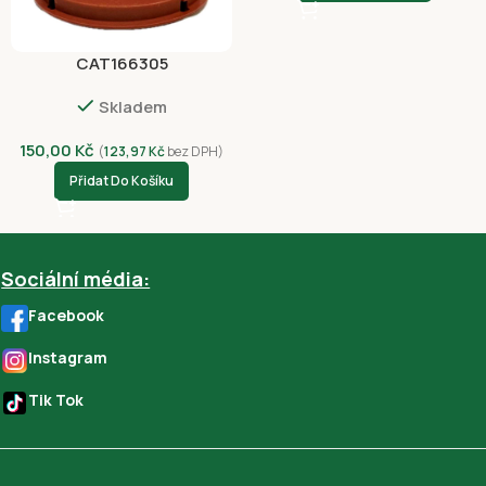
CAT166305
Skladem
150,00
Kč
(
123,97
Kč
bez DPH)
Přidat Do Košíku
Sociální média:
Facebook
Instagram
Tik Tok