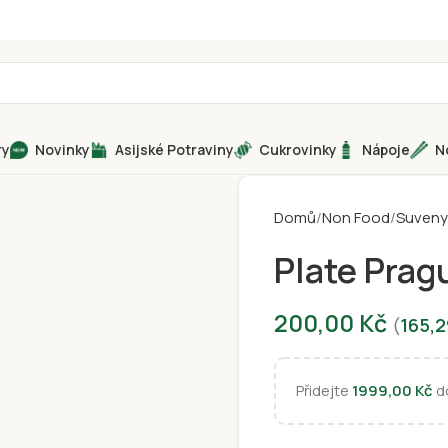
ry
Novinky
Asijské Potraviny
Cukrovinky
Nápoje
N
Domů
Non Food
Suveny
Plate Pra
200,00
Kč
(
165,
Přidejte
1999,00
Kč
do