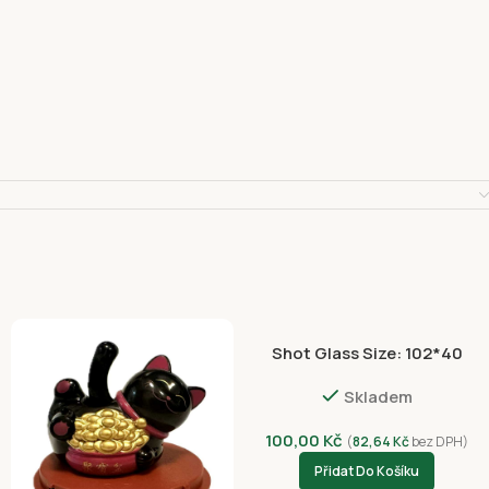
Shot Glass Size: 102*40
NVC 3055-4397
Skladem
100,00
Kč
(
82,64
Kč
bez DPH)
Přidat Do Košíku