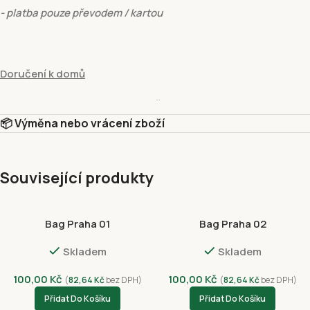
- platba pouze převodem / kartou
Doručení k domů
hmotnost do:
15 kg
- cena
129 Kč
📦 Výměna nebo vrácení zboží
- platba pouze převodem / kartou
Související produkty
Vyzvednutí v prodejně
Bag Praha 01
Bag Praha 02
Vyzvednutí v prodejně Fivuza Market Václavské 801/52, Praha 1, 
Skladem
Skladem
Platební metody
Dobírkou
100,00
Kč
100,00
Kč
(
82,64
Kč
bez DPH)
(
82,64
Kč
bez DPH)
Platba kartou online – GP webpay ( Visa, Mastercard)
Přidat Do Košíku
Přidat Do Košíku
Google Pay (GPWebPayGpe)