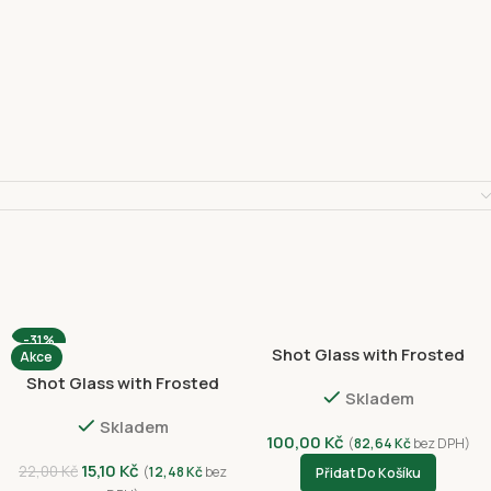
-31%
Shot Glass with Frosted
Akce
NVC-3025-4386
Shot Glass with Frosted
Skladem
3030-4388
Skladem
100,00
Kč
(
82,64
Kč
bez DPH)
15,10
Kč
22,00
Kč
(
12,48
Kč
bez
Přidat Do Košíku