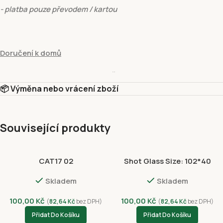
- platba pouze převodem / kartou
Doručení k domů
hmotnost do:
15 kg
- cena
129 Kč
📦 Výměna nebo vrácení zboží
- platba pouze převodem / kartou
Související produkty
Vyzvednutí v prodejně
CAT17 02
Shot Glass Size: 102*40
Vyzvednutí v prodejně Fivuza Market Václavské 801/52, Praha 1, 
NVC 3057-4399
Skladem
Skladem
Platební metody
Dobírkou
100,00
Kč
100,00
Kč
(
82,64
Kč
bez DPH)
(
82,64
Kč
bez DPH)
Platba kartou online – GP webpay ( Visa, Mastercard)
Přidat Do Košíku
Přidat Do Košíku
Google Pay (GPWebPayGpe)