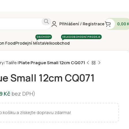
Přihlášení / Registrace
0,00
OBCHODY
VELKOOBCHODNÍ PRODEJE
on Food
Prodejní Místa
Velkoobchod
ry
Talíře
Plate Prague Small 12cm CQ071
ue Small 12cm CQ071
29
Kč
bez DPH)
 košíku a získejte dopravu zdarma!