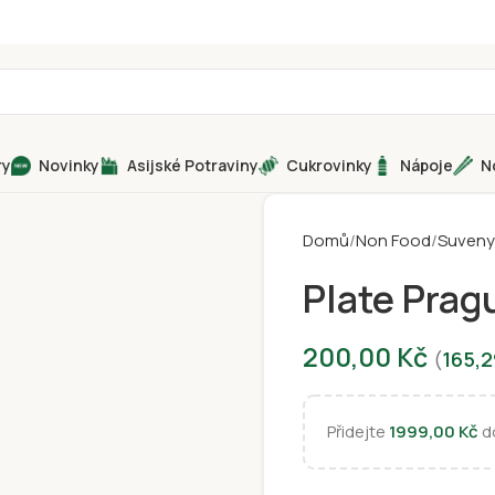
ry
Novinky
Asijské Potraviny
Cukrovinky
Nápoje
N
Domů
Non Food
Suveny
Plate Prag
200,00
Kč
(
165,
Přidejte
1999,00
Kč
do