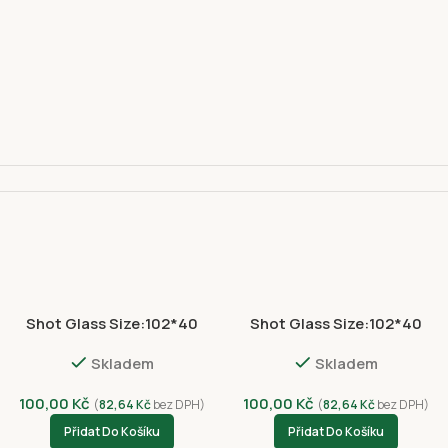
Shot Glass Size:102*40
Shot Glass Size:102*40
110 00
NVC 3054-4396
NVC8012-4408
Skladem
Skladem
100,00
Kč
100,00
Kč
(
82,64
Kč
bez DPH)
(
82,64
Kč
bez DPH)
Přidat Do Košíku
Přidat Do Košíku