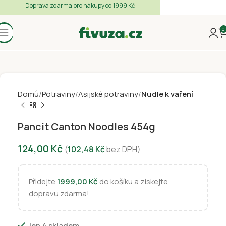
Doprava zdarma pro nákupy od 1999 Kč
0
Domů
Potraviny
Asijské potraviny
Nudle k vaření
Pancit Canton Noodles 454g
124,00
Kč
(
102,48
Kč
bez DPH)
Přidejte
1999,00
Kč
do košíku a získejte
dopravu zdarma!
Jen 4 skladem