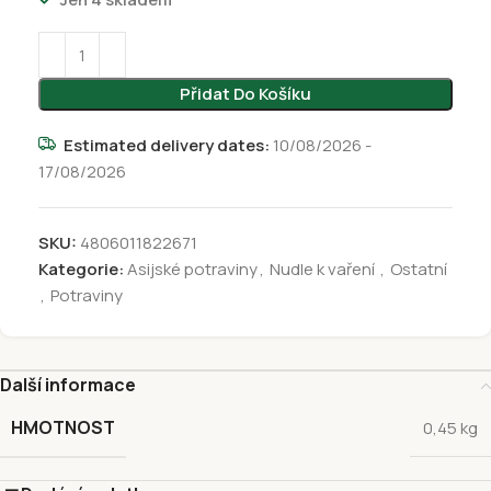
Přidat Do Košíku
Estimated delivery dates:
10/08/2026 -
17/08/2026
SKU:
4806011822671
Kategorie:
Asijské potraviny
,
Nudle k vaření
,
Ostatní
,
Potraviny
Další informace
HMOTNOST
0,45 kg