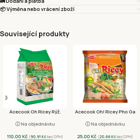
🚛 Dodání a platba
📦 Výměna nebo vrácení zboží
Související produkty
Acecook Oh Ricey Rýž.
Acecook Oh! Ricey Pho Ga
Nudle Široké 500g
63g
ⓘ Na objednávku
ⓘ Na objednávku
110,00
Kč
25,00
Kč
(
90,91
Kč
bez DPH)
(
20,66
Kč
bez DPH)