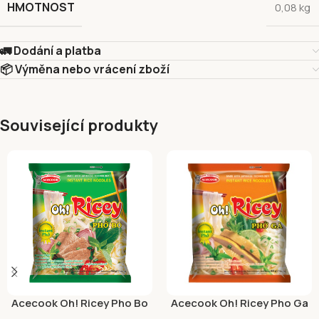
HMOTNOST
0,08 kg
🚛 Dodání a platba
📦 Výměna nebo vrácení zboží
Související produkty
Acecook Oh! Ricey Pho Bo
Acecook Oh! Ricey Pho Ga
Hovězí 62g
63g