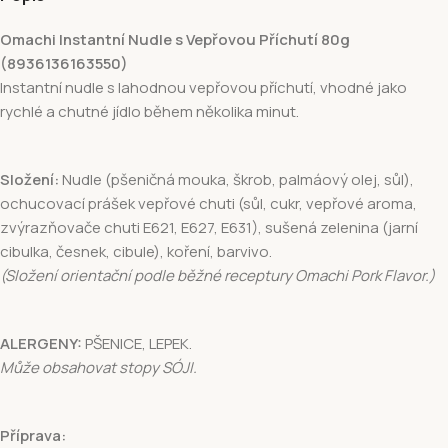
Omachi Instantní Nudle s Vepřovou Příchutí 80g
(8936136163550)
Instantní nudle s lahodnou vepřovou příchutí, vhodné jako
rychlé a chutné jídlo během několika minut.
Složení:
Nudle (pšeničná mouka, škrob, palmáový olej, sůl),
ochucovací prášek vepřové chuti (sůl, cukr, vepřové aroma,
zvýrazňovače chuti E621, E627, E631), sušená zelenina (jarní
cibulka, česnek, cibule), koření, barvivo.
(Složení orientační podle běžné receptury Omachi Pork Flavor.)
ALERGENY:
PŠENICE, LEPEK.
Může obsahovat stopy SÓJI.
Příprava: