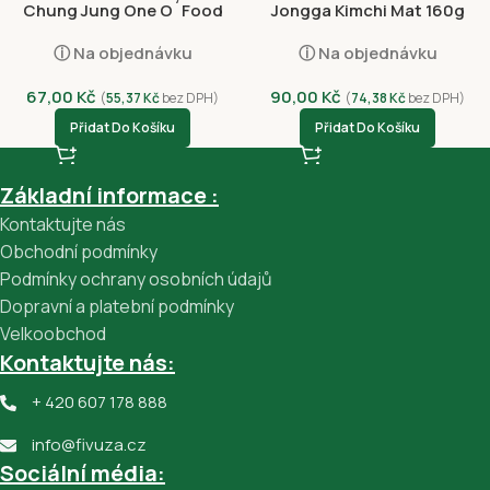
Chung Jung One O´Food
Jongga Kimchi Mat 160g
BBQ Galbi Hovězí 280g
ⓘ Na objednávku
ⓘ Na objednávku
67,00
Kč
90,00
Kč
(
55,37
Kč
bez DPH)
(
74,38
Kč
bez DPH)
Přidat Do Košíku
Přidat Do Košíku
Základní informace :
Kontaktujte nás
Obchodní podmínky
Podmínky ochrany osobních údajů
Dopravní a platební podmínky
Velkoobchod
Kontaktujte nás:
+ 420 607 178 888
info@fivuza.cz
Sociální média: